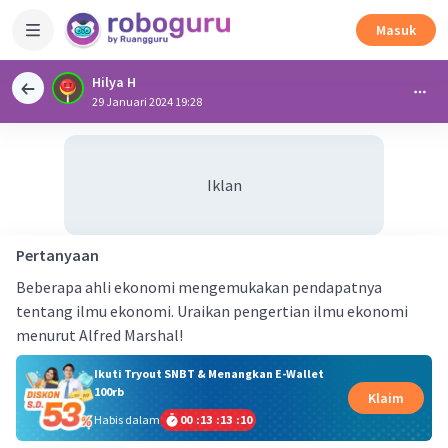
Masuk
Hilya H
29 Januari 2024 19:28
Iklan
Pertanyaan
Beberapa ahli ekonomi mengemukakan pendapatnya
tentang ilmu ekonomi. Uraikan pengertian ilmu ekonomi
menurut Alfred Marshal!
Ikuti Tryout SNBT & Menangkan E-Wallet
100rb
Klaim
Habis dalam
00
:
13
:
13
:
10