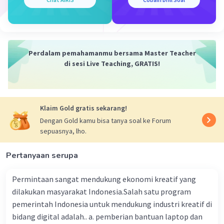
diterbitkan pada tahun 1890, Marshall
menyajikan pandangannya tentang ilmu
ekonomi.
Pengertian ilmu ekonomi menurut Alfred
Perdalam pemahamanmu bersama Master Teacher
Marshall dapat diuraikan sebagai berikut:
di sesi Live Teaching, GRATIS!
Definisi Ilmu Ekonomi:
Marshall mendefinisikan ilmu ekonomi
sebagai "studi tentang manusia dalam
Klaim Gold gratis sekarang!
usaha sehari-hari hidupnya; itu adalah studi
Dengan Gold kamu bisa tanya soal ke Forum
tentang tindakan umum dari umat
sepuasnya, lho.
manusia di pasar biasa."
Menurutnya, ilmu ekonomi memfokuskan
Pertanyaan serupa
pada perilaku manusia dalam mengelola
sumber daya yang terbatas untuk
Permintaan sangat mendukung ekonomi kreatif yang
memenuhi kebutuhan dan keinginan yang
dilakukan masyarakat Indonesia.Salah satu program
tidak terbatas.
pemerintah Indonesia untuk mendukung industri kreatif di
bidang digital adalah.. a. pemberian bantuan laptop dan
Pemikiran Tentang Manusia dan Sumber Daya: