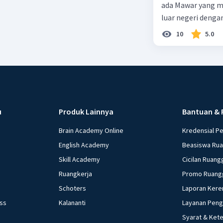
ada Mawar yang merupakan warga negara I
luar negeri denga
10
5.0
u
Produk Lainnya
Bantuan & 
Brain Academy Online
Kredensial P
English Academy
Beasiswa Ru
Skill Academy
Cicilan Ruang
Ruangkerja
Promo Ruang
Schoters
Laporan Kere
ess
Kalananti
Layanan Pen
Syarat & Ket