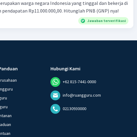
ndonesia yang tinggal dan bekerja di
n pendapatan Rp11.000.000,00. Hitunglah PNB (GNP) nya!
Jawaban terverifikasi
Panduan
Hubungi Kami
erusahaan
+62 815-7441-0000
angguru
info@ruangguru.com
guru
guru
02130930000
ntanan
gaduan
entuan