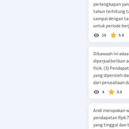
perlengkapan yang tersisa Rp500.0
tahun terhitung tanggal 1 juli 2019. 3.
sampai dengan tang
untuk periode berj
jurnal pembalik ya
10
5.0
Dibawaah ini adaal
diperjualbelikan a
fisik. (3) Pendap
yang diperoleh dar
dari perusahaan da
d. 1 dan 2 e. 2 dan 
4
3.0
Andi merupakan wa
pendapatan Rp6.700.000,00. Sementara Lula merupakan warga negara asing
yang tinggal dan bekerja di Indonesia dengan pendapata