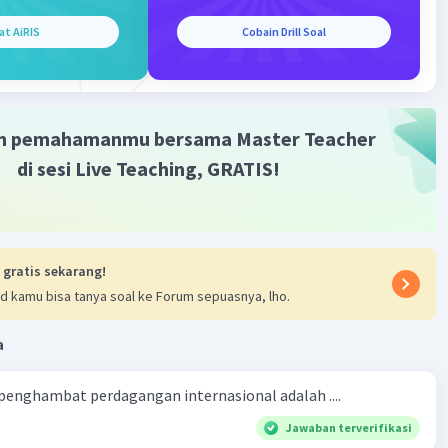
·
0.0
(
0
)
Balas
ating
at AiRIS
Cobain Drill Soal
m pemahamanmu bersama Master Teacher
di sesi Live Teaching, GRATIS!
 gratis sekarang!
d kamu bisa tanya soal ke Forum sepuasnya, lho.
a
 penghambat perdagangan internasional adalah ....
Jawaban terverifikasi