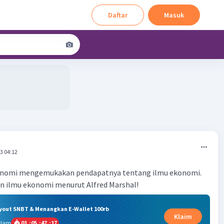
Daftar
Masuk
3 04:12
onomi mengemukakan pendapatnya tentang ilmu ekonomi.
n ilmu ekonomi menurut Alfred Marshal!
ryout SNBT & Menangkan E-Wallet 100rb
Klaim
alam
01
:
05
:
47
:
16