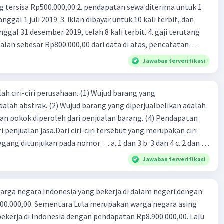
00,00 2. pendapatan sewa diterima untuk 1
 iklan dibayar untuk 10 kali terbit, dan
gal 31 desember 2019, telah 8 kali terbit. 4. gaji terutang
alan sebesar Rp800.000,00 dari data di atas, pencatatan
ng benar adalah ....
Jawaban terverifikasi
ah ciri-ciri perusahaan. (1) Wujud barang yang
dalah abstrak. (2) Wujud barang yang diperjualbelikan adalah
atan pokok diperoleh dari penjualan barang. (4) Pendapatan
i penjualan jasa.Dari ciri-ciri tersebut yang merupakan ciri
gang ditunjukan pada nomor…. a. 1 dan 3 b. 3 dan 4 c. 2 dan 3
4
Jawaban terverifikasi
rga negara Indonesia yang bekerja di dalam negeri dengan
n Rp8.900.000,00. Lalu