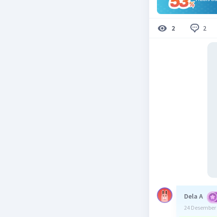
2
2
Dela A
24 Desember 