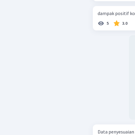
dampak positif ko
5
3.0
Data penyesuaian p