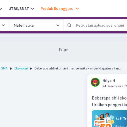
UTBK/SNBT
Produk Ruangguru
Iklan
SMA
Ekonomi
Beberapa ahli ekonomi mengemukakan pendapatnya ten...
Hilya H
24 Desember 202
Beberapa ahli ek
Uraikan pengertia
Ikuti T
Habis d