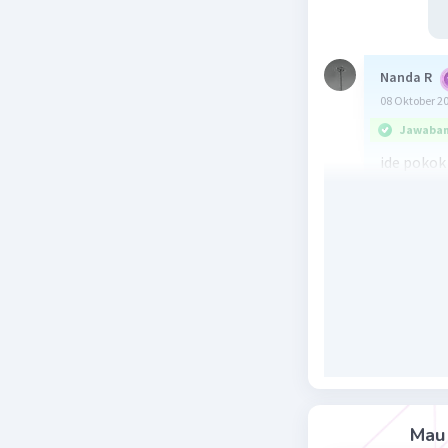
Nanda R
08 Oktober 2
Jawaban 
ide pokok
adalah se
Indonesia
Beri R
Vincent M
09 Oktober 2
Jawaban 
Ide pokok 
Mau 