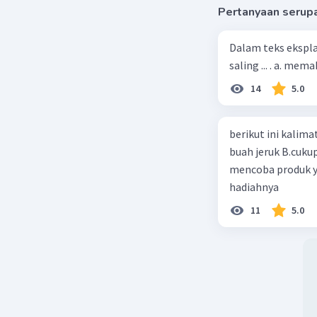
Pertanyaan serup
Dalam teks ekspla
saling ... . a. m
14
5.0
berikut ini kalimat iklan ya
buah jeruk B.cuku
mencoba produk y
hadiahnya
11
5.0