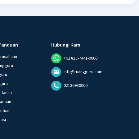
Panduan
Hubungi Kami
erusahaan
+62 815-7441-0000
angguru
info@ruangguru.com
guru
guru
02130930000
ntanan
gaduan
entuan
vasi