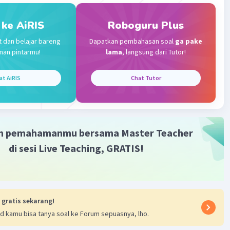
alah sebutan untuk kain yang memiliki corak khusus asli
 dan merupakan warisan budaya asli Indonesia yang dapat
 ke AiRIS
Roboguru Plus
 untuk membuat berbagai jenis pakaian, baik tradisional
t dan belajar bareng
Dapatkan pembahasan soal
ga pake
odern."
man pintarmu!
lama
, langsung dari Tutor!
·
0.0
(
0
)
Balas
ating
at AiRIS
Chat Tutor
m pemahamanmu bersama Master Teacher
di sesi Live Teaching, GRATIS!
 gratis sekarang!
d kamu bisa tanya soal ke Forum sepuasnya, lho.