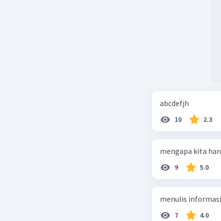
abcdefjh
10
2.3
mengapa kita har
9
5.0
menulis informasi 
7
4.0