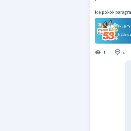
Ide pokok paragraf 
Ikuti T
Habis d
2
1