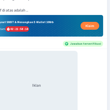
di atas adalah ...
ryout SNBT & Menangkan E-Wallet 100rb
Klaim
alam
02
:
21
:
58
:
13
Jawaban terverifikasi
Iklan