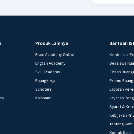
u
Produk Lainnya
Bantuan & 
Brain Academy Online
Kredensial P
English Academy
Beasiswa Ru
Skill Academy
Cicilan Ruang
Ruangkerja
Promo Ruang
Schoters
Laporan Kere
ess
Kalananti
Layanan Pen
Syarat & Ket
Kebijakan Pri
Tentang Kami
Kontak Kami