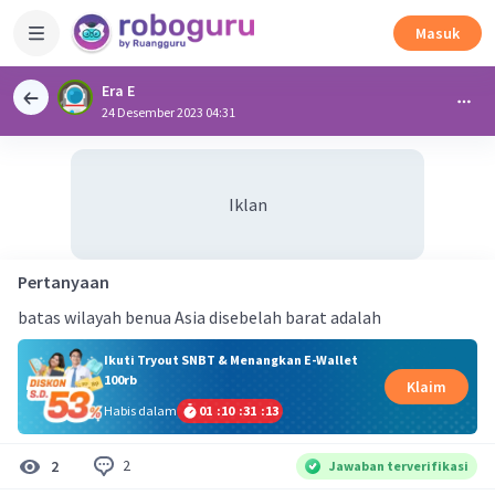
Masuk
Era E
24 Desember 2023 04:31
Iklan
Pertanyaan
batas wilayah benua Asia disebelah barat adalah
Ikuti Tryout SNBT & Menangkan E-Wallet
100rb
Klaim
Habis dalam
01
:
10
:
31
:
12
2
2
Jawaban terverifikasi