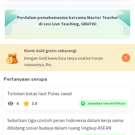
Jawaban terverifikasi
Perdalam pemahamanmu bersama Master Teacher
batas wilayah benua Asia disebelah barat adalah
Iklan
di sesi Live Teaching, GRATIS!
sebelah barat berbatasan dengan Samudra
Hindia.
·
0.0
(
0
)
Balas
Beri Rating
Klaim Gold gratis sekarang!
Dengan Gold kamu bisa tanya soal ke Forum
sepuasnya, lho.
Pertanyaan serupa
Tuliskan batas laut Pulau Jawa!
4
3.0
Jawaban terverifikasi
Sebutkan tiga contoh peran Indonesia dalam kerja sama
dibidang sosial budaya dalam ruang lingkup ASEAN