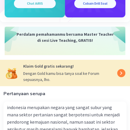
mencari bahan produksi.
Chat AiRIS
Cobain Drill Soal
·
0.0
(
0
)
Balas
Beri Rating
Perdalam pemahamanmu bersama Master Teacher
di sesi Live Teaching, GRATIS!
Iklan
Klaim Gold gratis sekarang!
Dengan Gold kamu bisa tanya soal ke Forum
sepuasnya, lho.
Pertanyaan serupa
indonesia merupakan negara yang sangat subur yang
mana sektor pertanian sangat berpotensi untuk menjadi
pendorong kemajuan nasional, namun saaat ini sektor
agrikutur masih mengalami banyak hambatan, jelaskan