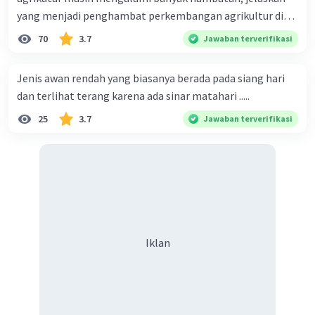
yang menjadi penghambat perkembangan agrikultur di
indonesia
70
3.7
Jawaban terverifikasi
Jenis awan rendah yang biasanya berada pada siang hari
dan terlihat terang karena ada sinar matahari .....
25
3.7
Jawaban terverifikasi
Iklan