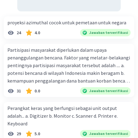
proyeksi azimuthal cocok untuk pemetaan untuk negara
24
4.0
Jawaban terverifikasi
Partisipasi masyarakat diperlukan dalam upaya
penanggulangan bencana. Faktor yang melatar-belakangi
pentingnya partisipasi masyarakat tersebut adalah .... a.
potensi bencana di wilayah Indonesia makin beragam b.
kemampuan penggalangan dana bantuan korban bencana
makin tinggi c. pemahaman pendidikan kebencanaan
31
0.0
Jawaban terverifikasi
kepada masyarakat masih rendah d. masyarakat
merupakan pihak yang langsung berhadapan dengan
Perangkat keras yang berfungsi sebagai unit output
bencana e. kepercayaan pemerintah bahwa masyarakat
adalah... a. Digitizer b. Monitor c. Scanner d. Printer e.
mampu mengatasi bencana
Keyboard
29
5.0
Jawaban terverifikasi