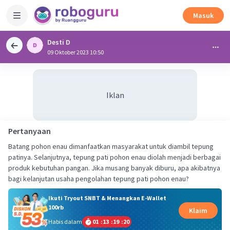
Masuk
Desti D
09 Oktober 2023 10:50
Iklan
Pertanyaan
Batang pohon enau dimanfaatkan masyarakat untuk diambil tepung
patinya. Selanjutnya, tepung pati pohon enau diolah menjadi berbagai
produk kebutuhan pangan. Jika musang banyak diburu, apa akibatnya
bagi kelanjutan usaha pengolahan tepung pati pohon enau?
Ikuti Tryout SNBT & Menangkan E-Wallet
100rb
Klaim
Habis dalam
01
:
13
:
19
:
19