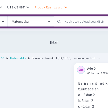
UTBK/SNBT
Produk Ruangguru
Iklan
SD
Matematika
Barisan aritmetika 17,14,11,8,5,… mempunyai beda d...
Ade D
05 Januari 2023 
Barisan aritmetik
turut adalah
a. −3 dan 2
b. 3 dan 2
c. -2 dan 3