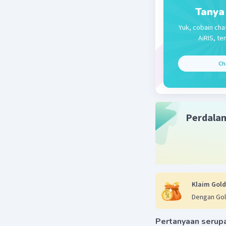
Tanya
Yuk, cobain cha
AiRIS, te
Ch
Perdala
Klaim Gold
Dengan Gol
Pertanyaan serup