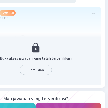
Level 50
023 13:18
·
0.0
(
0
)
Balas
ating
Level 21
Buka akses jawaban yang telah terverifikasi
023 13:23
Lihat Iklan
Iklan
·
0.0
(
0
)
Balas
ating
Mau jawaban yang terverifikasi?