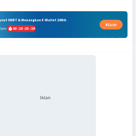
ryout SNBT & Menangkan E-Wallet 100rb
Klaim
alam
00
:
19
:
33
:
18
Iklan