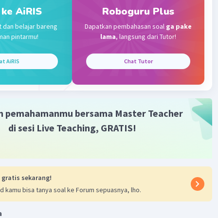
 ke AiRIS
Roboguru Plus
t dan belajar bareng
Dapatkan pembahasan soal
ga pake
man pintarmu!
lama
, langsung dari Tutor!
at AiRIS
Chat Tutor
m pemahamanmu bersama Master Teacher
di sesi Live Teaching, GRATIS!
 gratis sekarang!
d kamu bisa tanya soal ke Forum sepuasnya, lho.
a