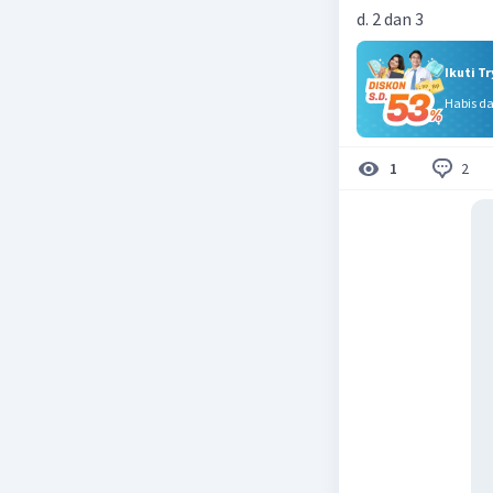
d. 2 dan 3
Ikuti T
Habis d
2
1