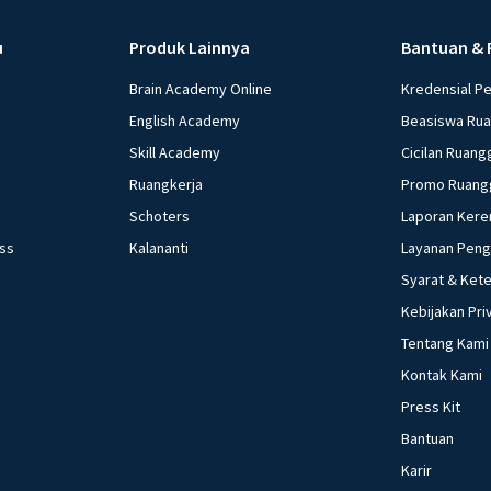
u
Produk Lainnya
Bantuan & 
Brain Academy Online
Kredensial P
English Academy
Beasiswa Ru
Skill Academy
Cicilan Ruang
Ruangkerja
Promo Ruang
Schoters
Laporan Kere
ess
Kalananti
Layanan Pen
Syarat & Ket
Kebijakan Pri
Tentang Kami
Kontak Kami
Press Kit
Bantuan
Karir