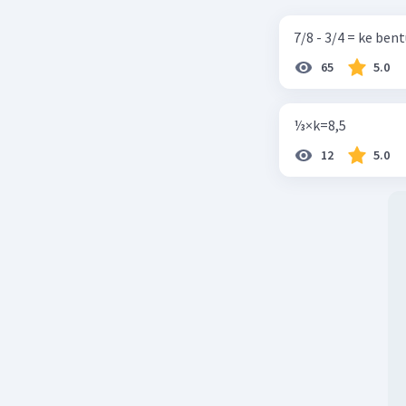
7/8 - 3/4 = ke be
65
5.0
⅓×k=8,5
12
5.0