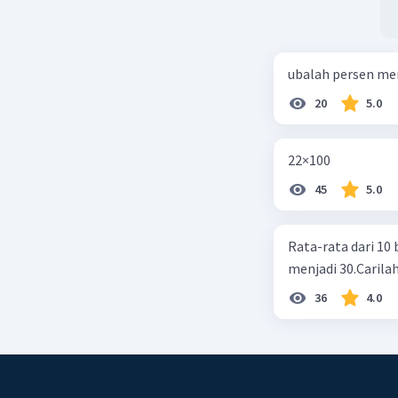
ubalah persen me
20
5.0
22×100
45
5.0
Rata-rata dari 10 
menjadi 30.Carilah
36
4.0