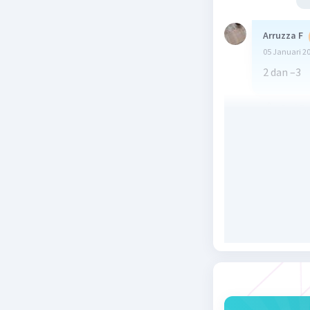
Arruzza F
05 Januari 2
2 dan –3
Beri R
Rasya D
05 Januari 2
2 dan -3
Beri R