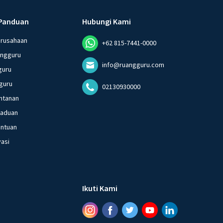
Panduan
Hubungi Kami
erusahaan
+62 815-7441-0000
angguru
info@ruangguru.com
guru
guru
02130930000
ntanan
gaduan
entuan
vasi
Ikuti Kami