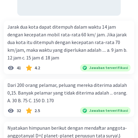
Jarak dua kota dapat ditempuh dalam waktu 14 jam
dengan kecepatan mobil rata-rata 60 km/ jam. Jika jarak
dua kota itu ditempuh dengan kecepatan rata-rata 70
km/jam, maka waktu yang diperlukan adalah .... a. 9 jam b.
12 jam c. 15 jam d. 18 jam
41
4.2
Jawaban terverifikasi
Dari 200 orang pelamar, peluang mereka diterima adalah
0,15. Banyak pelamar yang tidak diterima adalah ... orang.
A. 30 B. 75 C. 150 D. 170
32
2.5
Jawaban terverifikasi
Nyatakan himpunan berikut dengan mendaftar anggota-
anggotanyal D={ planet-planet penyusun tata surya\}