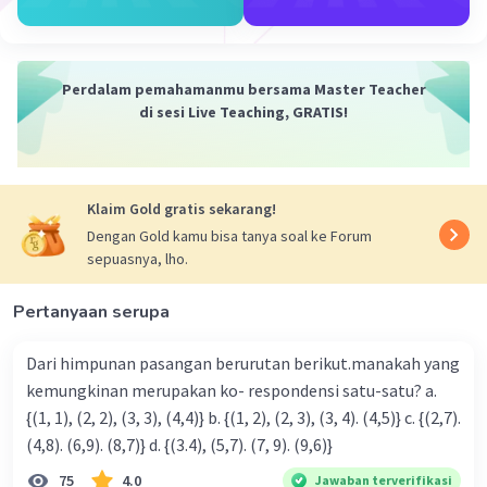
Mencari suku ketiga (q)
U
= q
3
q = -2 + (3 - 1)(-7)
q = -2 + (2)(-7)
Perdalam pemahamanmu bersama Master Teacher
= -2 + (-14)
di sesi Live Teaching, GRATIS!
= -16
Mencari nilai p - q
Klaim Gold gratis sekarang!
p - q = -9 - (-16)
= -9 + 16
Dengan Gold kamu bisa tanya soal ke Forum
sepuasnya, lho.
= 7
Pertanyaan serupa
·
4.0
(
1
)
Balas
Beri Rating
Dari himpunan pasangan berurutan berikut.manakah yang
kemungkinan merupakan ko- respondensi satu-satu? a.
{(1, 1), (2, 2), (3, 3), (4,4)} b. {(1, 2), (2, 3), (3, 4). (4,5)} c. {(2,7).
(4,8). (6,9). (8,7)} d. {(3.4), (5,7). (7, 9). (9,6)}
75
4.0
Jawaban terverifikasi