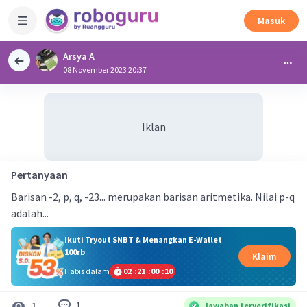
Masuk
Arsya A
08 November 2023 20:37
Iklan
Pertanyaan
Barisan -2, p, q, -23... merupakan barisan aritmetika. Nilai p-q
adalah...
Ikuti Tryout SNBT & Menangkan E-Wallet
100rb
Klaim
Habis dalam
02
:
21
:
00
:
10
1
1
Jawaban terverifikasi