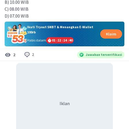
B) 10.00 WIB
C) 08.00 WIB
D) 07.00 WIB
Ikuti Tryout SNBT & Menangkan E-Wallet
100rb
Klaim
Habis dalam
01
:
12
:
14
:
39
2
2
Jawaban terverifikasi
Iklan