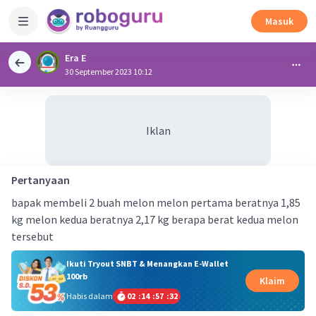
Masuk
Era E
30 September 2023 10:12
Iklan
Pertanyaan
bapak membeli 2 buah melon melon pertama beratnya 1,85
kg melon kedua beratnya 2,17 kg berapa berat kedua melon
tersebut
Ikuti Tryout SNBT & Menangkan E-Wallet
100rb
Klaim
Habis dalam
02
:
14
:
57
:
32