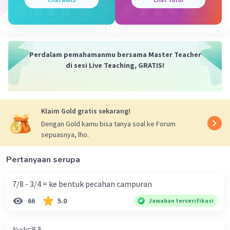
melon. Dalam hal ini:
Berat melon pertama = 1,85 kg Berat melon
kedua = 2,17 kg
Untuk mengetahui berat kedua melon tersebut,
Perdalam pemahamanmu bersama Master Teacher
kita tinggal menjumlahkan:
di sesi Live Teaching, GRATIS!
Berat kedua melon = Berat melon pertama +
Berat melon kedua Berat kedua melon = 1,85 kg
+ 2,17 kg = 4,02 kg
Jadi, berat kedua melon tersebut adalah 4,02
Klaim Gold gratis sekarang!
kilogram.
Dengan Gold kamu bisa tanya soal ke Forum
sepuasnya, lho.
Pertanyaan serupa
·
0.0
(
0
)
Balas
Beri Rating
7/8 - 3/4 = ke bentuk pecahan campuran
66
5.0
Jawaban terverifikasi
⅓×k=8,5