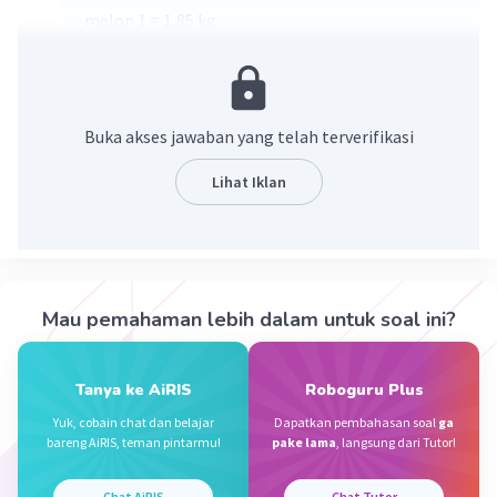
melon 1 = 1,85 kg
melon 2 = 2,17 kg
berat kedua melon = melon 1 + melon 2 = 1,85 +
2,17 = 4,02 kg.
Buka akses jawaban yang telah terverifikasi
1,85
2,17
Lihat Iklan
_____+
4,02
·
0.0
(
0
)
Balas
Beri Rating
Mau pemahaman lebih dalam untuk soal ini?
Vincent M
Community
Level 73
30 September 2023 10:46
Tanya ke AiRIS
Roboguru Plus
Jawaban terverifikasi
Yuk, cobain chat dan belajar
Dapatkan pembahasan soal
ga
bareng AiRIS, teman pintarmu!
pake lama
, langsung dari Tutor!
Untuk mengetahui berat kedua melon tersebut,
Iklan
cukup menjumlahkan berat masing-masing
Chat AiRIS
Chat Tutor