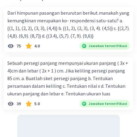
Iklan
tan²(1-1) / [(1)² + 3(1) - 4]²
= tan²(0) / (1 + 3 - 4)²
Dari himpunan pasangan berurutan berikut.manakah yang
= 0 / 0²
kemungkinan merupakan ko- respondensi satu-satu? a.
= 0 / 0
{(1, 1), (2, 2), (3, 3), (4,4)} b. {(1, 2), (2, 3), (3, 4). (4,5)} c. {(2,7).
(4,8). (6,9). (8,7)} d. {(3.4), (5,7). (7, 9). (9,6)}
·
0.0
(
0
)
Balas
Beri Rating
75
4.0
Jawaban terverifikasi
Sebuah persegi panjang mempunyai ukuran panjang ( 3x +
4)cm dan lebar ( 2x + 1 ) cm. Jika keliling persegi panjang
85 cm. a. Buatlah sket persegi panjang b. Tentukan
persamaan dalam keliling c. Tentukan nilai x d. Tentukan
ukuran panjang dan lebar e. Tentukan ukuran luas
39
5.0
Jawaban terverifikasi