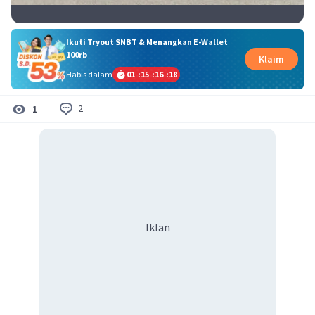
Ikuti Tryout SNBT & Menangkan E-Wallet
100rb
Klaim
Habis dalam
01
:
15
:
16
:
18
2
1
Iklan