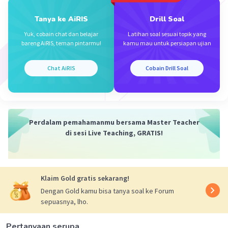
Tanya ke AiRIS
Drill Soal
Yuk, cobain chat dan belajar
Latihan soal sesuai topik yang
Iklan
bareng AiRIS, teman pintarmu!
kamu mau untuk persiapan ujian
Chat AiRIS
Cobain Drill Soal
Perdalam pemahamanmu bersama Master Teacher
di sesi Live Teaching, GRATIS!
Klaim Gold gratis sekarang!
Dengan Gold kamu bisa tanya soal ke Forum
sepuasnya, lho.
Pertanyaan serupa