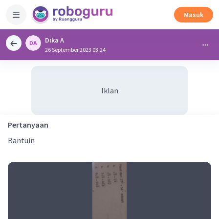
Masuk
Dika A
26 September 2023 03:24
Iklan
Pertanyaan
Bantuin