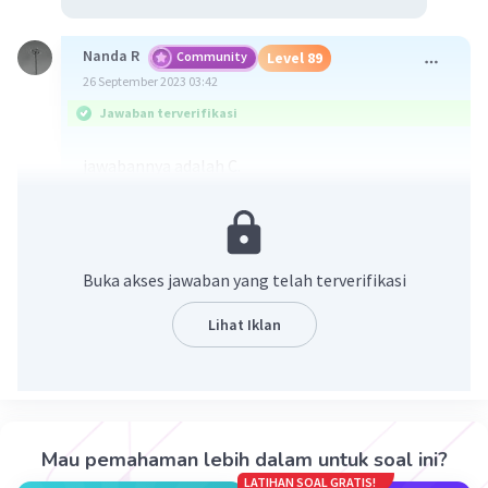
Nanda R
Community
Level 89
26 September 2023 03:42
Jawaban terverifikasi
jawabannya adalah C.
Buka akses jawaban yang telah terverifikasi
Lihat Iklan
·
0.0
(
0
)
Balas
Beri Rating
Mau pemahaman lebih dalam untuk soal ini?
LATIHAN SOAL GRATIS!