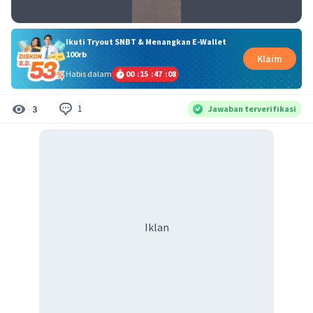
Ikuti Tryout SNBT & Menangkan E-Wallet
100rb
Klaim
Habis dalam
00
:
15
:
47
:
07
1
3
Jawaban terverifikasi
Iklan