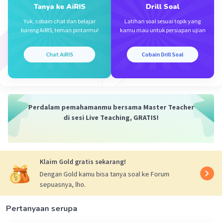
Tanya ke AiRIS
Drill Soal
2x(x + 5) = 3x - 4
Iklan
Yuk, cobain chat dan belajar
Latihan soal sesuai topik yang
2
2x
+ 10x = 3x - 4
bareng AiRIS, teman pintarmu!
kamu mau untuk persiapan ujian
2
2x
+ 10x - 3x + 4 = 0
2
2x
+ 7x + 4 = 0
Chat AiRIS
Cobain Drill Soal
Jawaban : B
·
0.0
(
0
)
Balas
Beri Rating
Perdalam pemahamanmu bersama Master Teacher
di sesi Live Teaching, GRATIS!
Klaim Gold gratis sekarang!
Dengan Gold kamu bisa tanya soal ke Forum
sepuasnya, lho.
Pertanyaan serupa