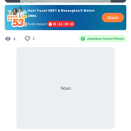
Ikuti Tryout SNBT & Menangkan E-Wallet
100rb
Klaim
Habis dalam
01
:
12
:
10
:
21
2
1
Jawaban terverifikasi
Iklan