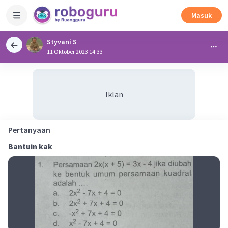
Masuk
Styvani S
11 Oktober 2023 14:33
Iklan
Pertanyaan
Bantuin
kak