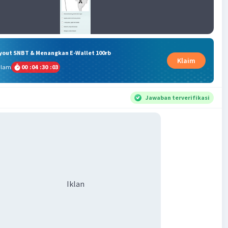
ryout SNBT & Menangkan E-Wallet 100rb
Klaim
alam
00
:
04
:
30
:
02
Jawaban terverifikasi
Iklan