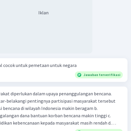
Iklan
al cocok untuk pemetaan untuk negara
Jawaban terverifikasi
arakat diperlukan dalam upaya penanggulangan bencana.
ar-belakangi pentingnya partisipasi masyarakat tersebut
ensi bencana di wilayah Indonesia makin beragam b.
langan dana bantuan korban bencana makin tinggi c.
ikan kebencanaan kepada masyarakat masih rendah d.
akan pihak yang langsung berhadapan dengan bencana e.