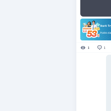
Ikuti T
Habis d
1
1