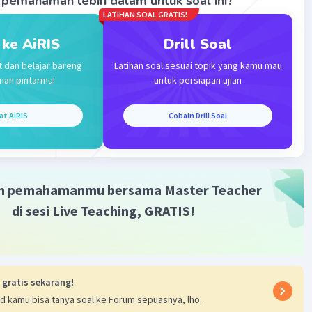
pemahaman lebih dalam untuk soal ini?
LATIHAN SOAL GRATIS!
 ke AiRIS
Drill Soal
Iklan
t dan belajar bareng
Latihan soal sesuai topik yang kamu mau
man pintarmu!
untuk persiapan ujian
at AiRIS
Cobain Drill Soal
m pemahamanmu bersama Master Teacher
di sesi Live Teaching, GRATIS!
 gratis sekarang!
d kamu bisa tanya soal ke Forum sepuasnya, lho.