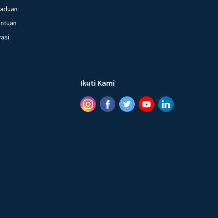
gaduan
entuan
vasi
Ikuti Kami