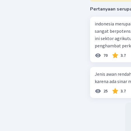
Pertanyaan serup
indonesia merupa
sangat berpotens
ini sektor agriku
penghambat perke
70
3.7
Jenis awan rendah
karena ada sinar ma
25
3.7