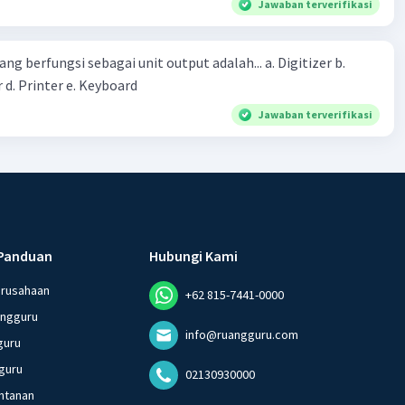
Jawaban terverifikasi
erintah bahwa masyarakat mampu mengatasi bencana
ng berfungsi sebagai unit output adalah... a. Digitizer b.
 d. Printer e. Keyboard
Jawaban terverifikasi
Panduan
Hubungi Kami
erusahaan
+62 815-7441-0000
angguru
info@ruangguru.com
guru
guru
02130930000
ntanan