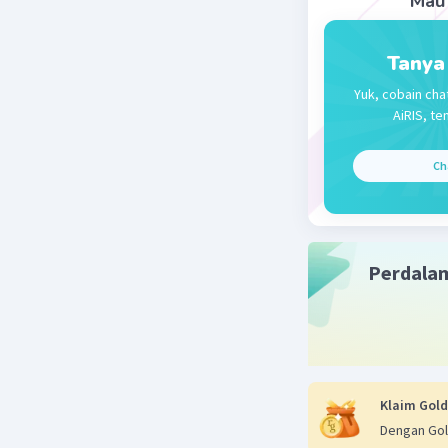
Mau 
Tanya
Yuk, cobain cha
AiRIS, te
Ch
Perdala
Klaim Gold
Dengan Gol