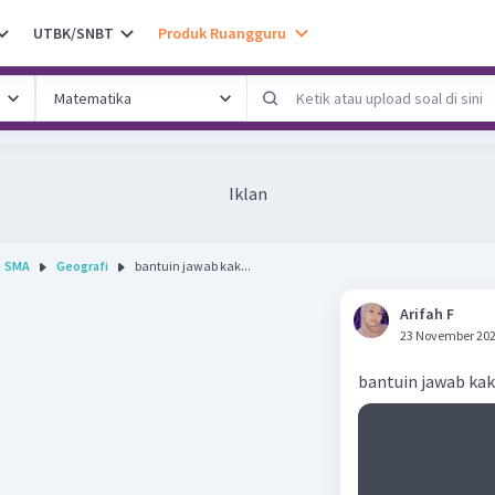
UTBK/SNBT
Produk Ruangguru
Iklan
SMA
Geografi
bantuin jawab kak...
Arifah F
23 November 202
bantuin jawab kak