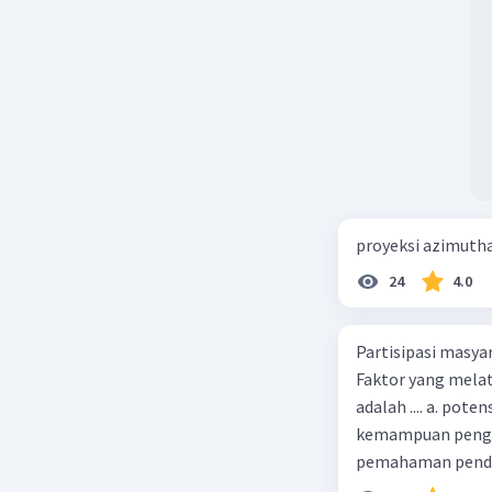
proyeksi azimuth
24
4.0
Partisipasi masy
Faktor yang melat
adalah .... a. pot
kemampuan pengga
pemahaman pendid
masyarakat merup