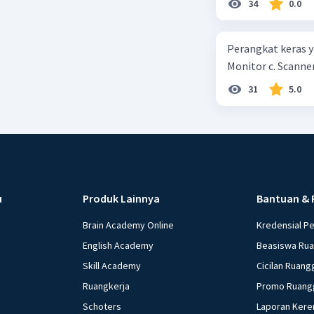
34
0.0
kepercayaan pem
Perangkat keras ya
Monitor c. Scanner
31
5.0
u
Produk Lainnya
Bantuan & 
Brain Academy Online
Kredensial P
English Academy
Beasiswa Ru
Skill Academy
Cicilan Ruang
Ruangkerja
Promo Ruang
Schoters
Laporan Kere