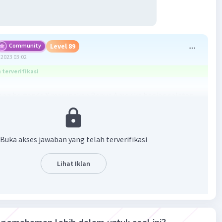
Community
Level 89
2023 03:02
terverifikasi
ang bertanda X merupakan Benua Amerika bagian selatan,
pe fauna Neotropik. Contoh fauna khas wilayah tersebut
nggiling, anakonda, belut listrik, piranha, armadillo,
, dan alpaka. Jadi, jawaban yang benar adalah alpaka, belut
Buka akses jawaban yang telah terverifikasi
ranha.
Lihat Iklan
·
0.0
(
0
)
Balas
ating