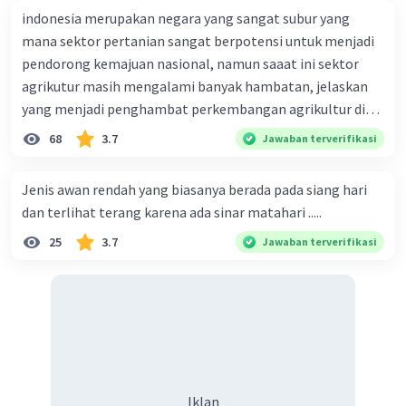
indonesia merupakan negara yang sangat subur yang
mana sektor pertanian sangat berpotensi untuk menjadi
pendorong kemajuan nasional, namun saaat ini sektor
agrikutur masih mengalami banyak hambatan, jelaskan
yang menjadi penghambat perkembangan agrikultur di
indonesia
68
3.7
Jawaban terverifikasi
Jenis awan rendah yang biasanya berada pada siang hari
dan terlihat terang karena ada sinar matahari .....
25
3.7
Jawaban terverifikasi
Iklan