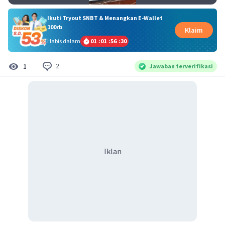
Ikuti Tryout SNBT & Menangkan E-Wallet
100rb
Klaim
Habis dalam
01
:
01
:
56
:
29
2
1
Jawaban terverifikasi
Iklan