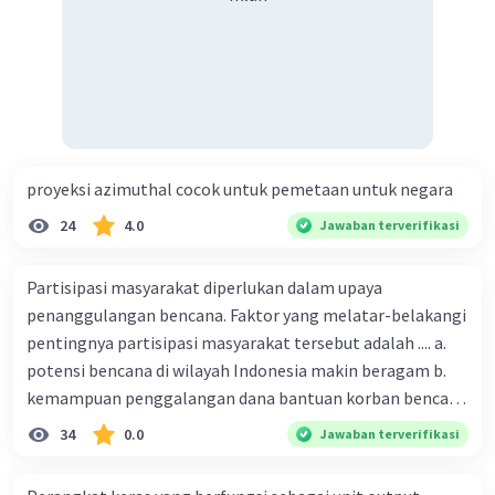
proyeksi azimuthal cocok untuk pemetaan untuk negara
24
4.0
Jawaban terverifikasi
Partisipasi masyarakat diperlukan dalam upaya
penanggulangan bencana. Faktor yang melatar-belakangi
pentingnya partisipasi masyarakat tersebut adalah .... a.
potensi bencana di wilayah Indonesia makin beragam b.
kemampuan penggalangan dana bantuan korban bencana
makin tinggi c. pemahaman pendidikan kebencanaan
34
0.0
Jawaban terverifikasi
kepada masyarakat masih rendah d. masyarakat
merupakan pihak yang langsung berhadapan dengan