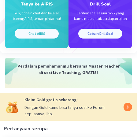
Tanya ke AiRIS
Drill Soal
Dela A
Community
Level 92
Yuk, cobain chat dan belajar
Latihan soal sesuai topik yang
22 Desember 2023 06:38
bareng AiRIS, teman pintarmu!
kamu mau untuk persiapan ujian
Jawaban terverifikasi
Chat AiRIS
Cobain Drill Soal
Jawaban yang tepat untuk soal tersebut adalah
Iklan
4,8 cm
Jarak pada peta = skala × jarak sebenarnya
Perdalam pemahamanmu bersama Master Teacher
Jp = 1/1.000.000 × 48 km
di sesi Live Teaching, GRATIS!
Jp = 1/1.000.000 × 4.800.000 cm
Jp = 4.800.000/1.000.000 cm
Jp = 4,8 cm
Klaim Gold gratis sekarang!
·
0.0
(
0
)
Balas
Beri Rating
Dengan Gold kamu bisa tanya soal ke Forum
sepuasnya, lho.
Pertanyaan serupa