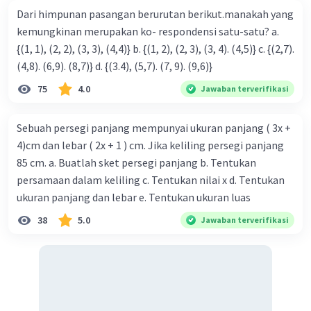
Dari himpunan pasangan berurutan berikut.manakah yang
kemungkinan merupakan ko- respondensi satu-satu? a.
Sumber W
Community
Level 72
{(1, 1), (2, 2), (3, 3), (4,4)} b. {(1, 2), (2, 3), (3, 4). (4,5)} c. {(2,7).
13 November 2023 09:25
(4,8). (6,9). (8,7)} d. {(3.4), (5,7). (7, 9). (9,6)}
Jawaban terverifikasi
75
4.0
Jawaban terverifikasi
6. A(4,t) --> (x
, y
)
Iklan
1
1
Sebuah persegi panjang mempunyai ukuran panjang ( 3x +
B(-3, -8) --> (x
, y
)
2
2
4)cm dan lebar ( 2x + 1 ) cm. Jika keliling persegi panjang
m = 2
85 cm. a. Buatlah sket persegi panjang b. Tentukan
Rumus gradien yang melalui 2 titik :
m = (y₂ - y₁) / (x₂ - x₁)
persamaan dalam keliling c. Tentukan nilai x d. Tentukan
2 = (-8 - t)/(-3 - 4)
ukuran panjang dan lebar e. Tentukan ukuran luas
2 = (-8 - t)/-7
38
5.0
Jawaban terverifikasi
-14 = -8 - t
t = -8 + 14
t = 6
Jawaban :
B