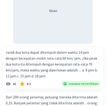
7. y = 2x - 5
m = 2
Iklan
"dua garis saling sejajar maka gradiennya
sama"
Jadi gradien garis yang sejajar dengan garis y =
2x - 5 adalah 2
Jawaban :
A
8. Dua garis yang saling tegak lurus maka m
x m
1
2
= -1
Jarak dua kota dapat ditempuh dalam waktu 14 jam
Mencari gradien garis 3x + 2y + 12 = 0
dengan kecepatan mobil rata-rata 60 km/ jam. Jika jarak
3x + 2y + 12 = 0
dua kota itu ditempuh dengan kecepatan rata-rata 70
a = 3 dan b = 2
km/jam, maka waktu yang diperlukan adalah .... a. 9 jam b.
m
= -a/b
12 jam c. 15 jam d. 18 jam
1
= -3/2
41
4.2
Jawaban terverifikasi
Mencari gradien garis yang tegak lurus dengan
3x + 2y + 12 = 0
Dari 200 orang pelamar, peluang mereka diterima adalah
-3/2 x x m
= -1
2
m
= 2/3
0,15. Banyak pelamar yang tidak diterima adalah ... orang.
2