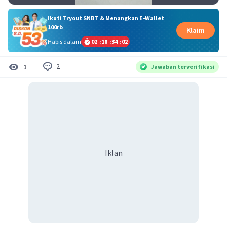
Ikuti Tryout SNBT & Menangkan E-Wallet
100rb
Klaim
Habis dalam
02
:
18
:
34
:
02
2
1
Jawaban terverifikasi
Iklan