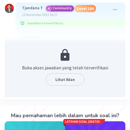
Tjendana T
Community
Level 100
13 November 2023 06:37
Jawaban terverifikasi
Jawaban
6.
B
7.
A
8.
⅔
Buka akses jawaban yang telah terverifikasi
Pembahasan
6.
Lihat Iklan
Gradien dari 2 buah titik, memiliki rumus:
m = (y2 - y1)/(x2 - x1)
maka
2 = (-8 - t)/(-3 - 4)
<=> -14 = -8 - t
Mau pemahaman lebih dalam untuk soal ini?
<=> t = 6
LATIHAN SOAL GRATIS!