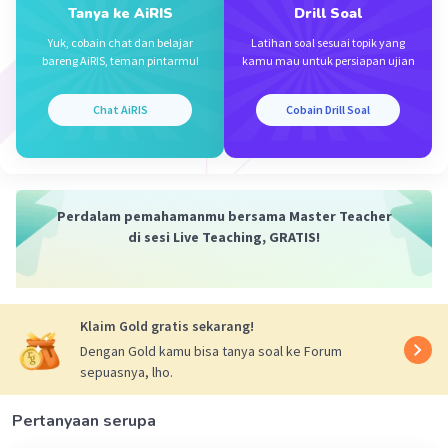
seperti lebar pada layar, menonaktifkan fitur
Tanya ke AiRIS
Drill Soal
animasi dan efek suara yang sebenarnya sudah
Yuk, cobain chat dan belajar
Latihan soal sesuai topik yang
diterapkan pada slide, dan juga digunakan untuk
bareng AiRIS, teman pintarmu!
kamu mau untuk persiapan ujian
merekam presentasi yang sedang berlangsung.
Chat AiRIS
Cobain Drill Soal
·
0.0
(
0
)
Balas
Beri Rating
Perdalam pemahamanmu bersama Master Teacher
di sesi Live Teaching, GRATIS!
Klaim Gold gratis sekarang!
Dengan Gold kamu bisa tanya soal ke Forum
sepuasnya, lho.
Pertanyaan serupa