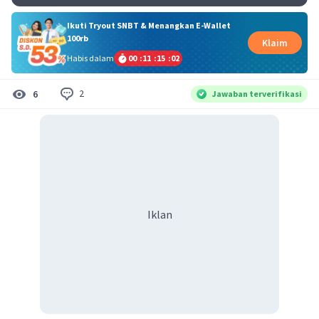
Ikuti Tryout SNBT & Menangkan E-Wallet
100rb
Klaim
Habis dalam
00
:
11
:
15
:
02
2
6
Jawaban terverifikasi
Iklan