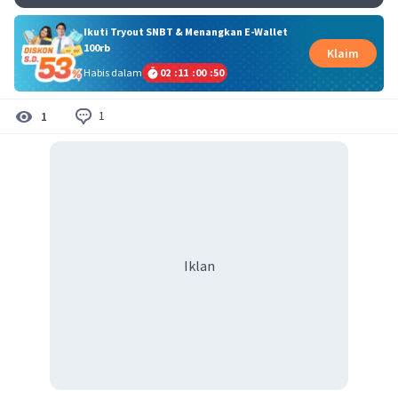
Ikuti Tryout SNBT & Menangkan E-Wallet
100rb
Klaim
Habis dalam
02
:
11
:
00
:
50
1
1
Iklan