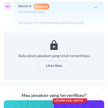
Novita H
Level 10
18 Januari 2023 08:52
Menubar Home/Beranda pada Microsoft
Powerpoint
·
0.0
(
0
)
Balas
Beri Rating
Buka akses jawaban yang telah terverifikasi
Lihat Iklan
Iklan
Mau jawaban yang terverifikasi?
LATIHAN SOAL GRATIS!