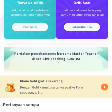
Tanya ke AiRIS
Drill Soal
Yuk, cobain chat dan belajar
Latihan soal sesuai topik yang
bareng AiRIS, teman pintarmu!
kamu mau untuk persiapan ujian
Chat AiRIS
Cobain Drill Soal
Perdalam pemahamanmu bersama Master Teacher
di sesi Live Teaching, GRATIS!
Klaim Gold gratis sekarang!
Dengan Gold kamu bisa tanya soal ke Forum
sepuasnya, lho.
Pertanyaan serupa