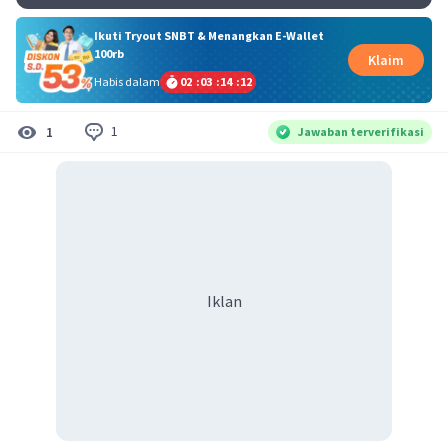
Ikuti Tryout SNBT & Menangkan E-Wallet
100rb
Klaim
Habis dalam
02
:
03
:
14
:
12
1
1
Jawaban terverifikasi
Iklan