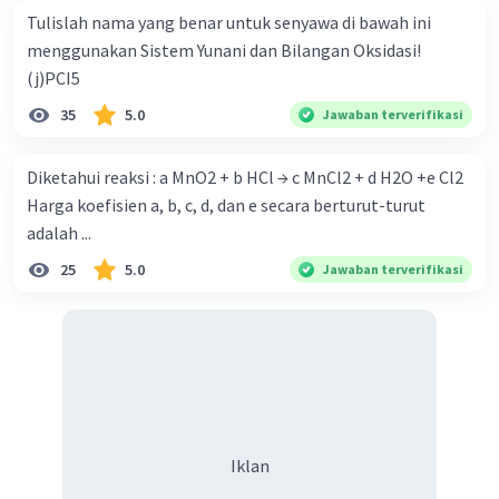
Tulislah nama yang benar untuk senyawa di bawah ini
menggunakan Sistem Yunani dan Bilangan Oksidasi!
(j)PCI5
35
5.0
Jawaban terverifikasi
Diketahui reaksi : a MnO2 + b HCl → c MnCl2 + d H2O +e Cl2
Harga koefisien a, b, c, d, dan e secara berturut-turut
adalah ...
25
5.0
Jawaban terverifikasi
Iklan