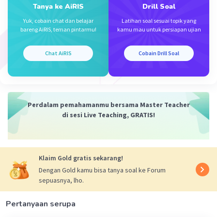
Tanya ke AiRIS
Drill Soal
Yuk, cobain chat dan belajar
Latihan soal sesuai topik yang
bareng AiRIS, teman pintarmu!
kamu mau untuk persiapan ujian
Iklan
Chat AiRIS
Cobain Drill Soal
Perdalam pemahamanmu bersama Master Teacher
di sesi Live Teaching, GRATIS!
Klaim Gold gratis sekarang!
Dengan Gold kamu bisa tanya soal ke Forum
sepuasnya, lho.
Pertanyaan serupa