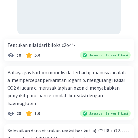
Tentukan nilai dari biloks c2o4²-
10
5.0
Jawaban terverifikasi
Bahaya gas karbon monoksida terhadap manusia adalah ....
a. mempercepat perkaratan logam b. mengurangi kadar
CO2 di udara c. merusak lapisan ozon d. menyebabkan
penyakit paru-paru e. mudah bereaksi dengan
haemoglobin
28
1.0
Jawaban terverifikasi
Selesaikan dan setarakan reaksi berikut: a). C3H8 + O2-----