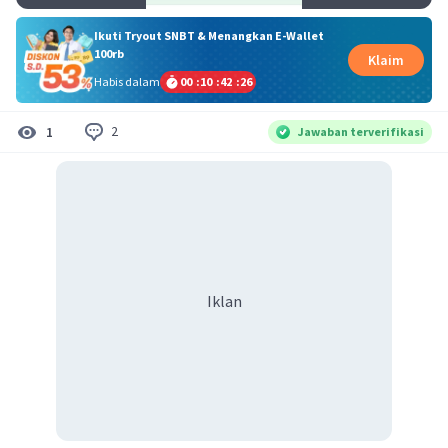
Ikuti Tryout SNBT & Menangkan E-Wallet
100rb
Klaim
Habis dalam
00
:
10
:
42
:
25
2
1
Jawaban terverifikasi
Iklan