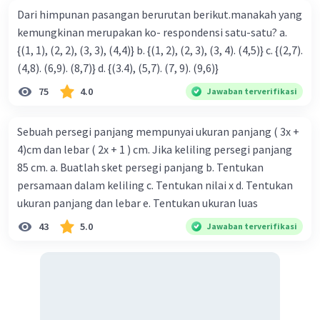
Dari himpunan pasangan berurutan berikut.manakah yang
·
0.0
(
0
)
Balas
Beri Rating
kemungkinan merupakan ko- respondensi satu-satu? a.
{(1, 1), (2, 2), (3, 3), (4,4)} b. {(1, 2), (2, 3), (3, 4). (4,5)} c. {(2,7).
(4,8). (6,9). (8,7)} d. {(3.4), (5,7). (7, 9). (9,6)}
75
4.0
Jawaban terverifikasi
Sebuah persegi panjang mempunyai ukuran panjang ( 3x +
4)cm dan lebar ( 2x + 1 ) cm. Jika keliling persegi panjang
85 cm. a. Buatlah sket persegi panjang b. Tentukan
persamaan dalam keliling c. Tentukan nilai x d. Tentukan
ukuran panjang dan lebar e. Tentukan ukuran luas
43
5.0
Jawaban terverifikasi