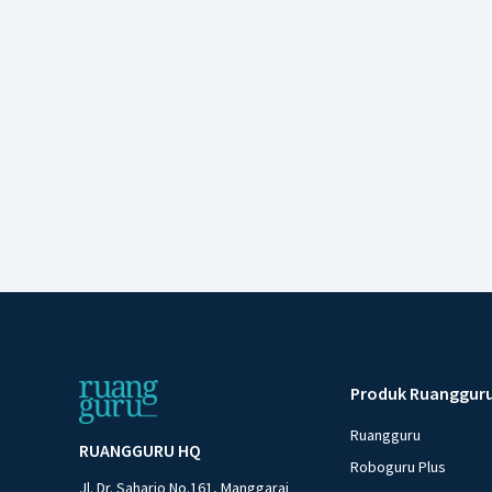
Produk Ruanggur
Ruangguru
RUANGGURU HQ
Roboguru Plus
Jl. Dr. Saharjo No.161, Manggarai