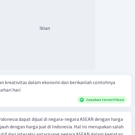
·
0.0
(
0
)
Balas
ating
Iklan
an kreativitas dalam ekonomi dan berikanlah contohnya
ehari hari
Jawaban terverifikasi
ndonesia dapat dijual di negara-negara ASEAN dengan harga
 jauh dengan harga jual di Indonesia. Hal ini merupakan salah
itif dari interaksi antarruang negara ASEAN dalam kegiatan