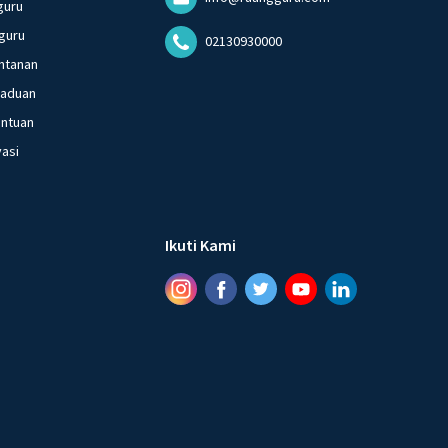
guru
guru
02130930000
ntanan
gaduan
entuan
vasi
Ikuti Kami