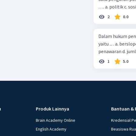
…. a. politik c. so
2
0.0
Dalam hukum pena
yaitu ... . a. bers
penawaran d. jum
1
5.0
u
Produk Lainnya
Bantuan & 
Brain Academy Online
Kredensial P
English Academy
Beasiswa Ru