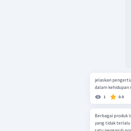
Beri R
jelaskan pengerti
dalam kehidupan s
1
0.0
Berbagai produk I
yang tidak terlalu
satu pengaruh pos