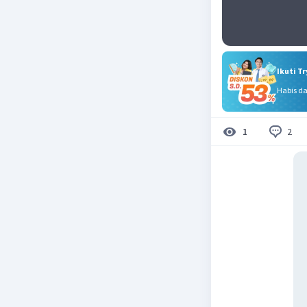
Ikuti T
Habis d
2
1