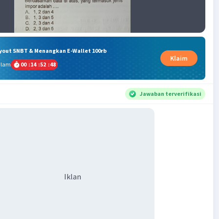
ryout SNBT & Menangkan E-Wallet 100rb
Klaim
alam
00
:
14
:
52
:
47
Jawaban terverifikasi
Iklan