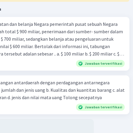
isa benar tergantung pada konteks dan kebutuhan impor
ara. Semoga penjelasan ini membantu kamu 🙂
a
·
0.0
(
0
)
Balas
ating
tan dan belanja Negara pemerintah pusat sebuah Negara
ah total $ 900 miliar, penerimaan dari sumber- sumber dalam
 $ 700 miliar, sedangkan belanja atau pengeluaran untuk
Community
Level 59
nilai $ 600 miliar. Bertolak dari informasi ini, tabungan
024 06:15
ersebut adalan sebesar .. a. $ 100 miliar b. $ 200 miliar c. $
terverifikasi
miliar e. $ 1.000 miliar
Jawaban terverifikasi
t 👋
Iklan
. 2, 3, dan 4.
n: Barang modal (pilihan 2) adalah barang yang digunakan
angan antardaerah dengan perdagangan antarnegara
ses produksi atau untuk meningkatkan kapasitas produksi.
 a. jumlah dan jenis uang b. Kualitas dan kuantitas barang c. alat
nsumsi (pilihan 3) adalah barang yang digunakan langsung
dan cara pembayaran d. jenis dan nilai mata uang Tolong secepatnya
umen akhir. Bahan baku (pilihan 4) adalah bahan mentah
Jawaban terverifikasi
nakan dalam proses produksi.
onomis (pilihan 1) dan bahan produksi (pilihan 5) tidak
usus termasuk dalam jenis impor.