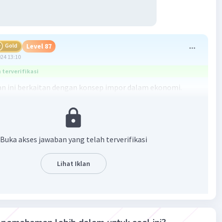
Gold
Level 87
024 13:10
terverifikasi
n ini berkaitan dengan konsep impor dalam ekonomi.
lah pembelian barang atau jasa dari negara lain oleh suatu
enis barang yang biasanya diimpor meliputi barang
 barang modal, barang konsumsi, bahan baku, dan bahan
Buka akses jawaban yang telah terverifikasi
n:
Lihat Iklan
 ekonomis adalah barang yang memiliki nilai ekonomi dan
jualbelikan. Barang ini bisa diimpor jika negara tersebut
produksinya sendiri atau produksinya tidak mencukupi.
 modal adalah barang yang digunakan untuk memproduksi
in, seperti mesin dan peralatan. Barang ini sering diimpor