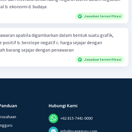
sial b. ekonomi d. budaya
Jawaban terverifikasi
waran apabila digambarkan dalam bentuk suatu grafik,
lope positif b. berslope negatif c. harga sejajar dengan
lah barang sejajar dengan penawaran
Jawaban terverifikasi
Panduan
Hubungi Kami
erusahaan
+62 815-7441-0000
angguru
info@ruangguru.com