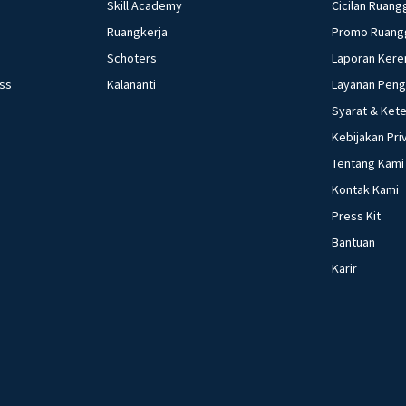
Skill Academy
Cicilan Ruang
Ruangkerja
Promo Ruang
Schoters
Laporan Kere
ess
Kalananti
Layanan Pen
Syarat & Ket
Kebijakan Pri
Tentang Kami
Kontak Kami
Press Kit
Bantuan
Karir