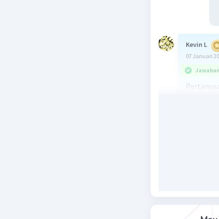
Kevin L
07 Januari 2
Jawaban 
Pertanyaa
Impor ada
negara. J
ekonomis,
produksi.
Penjelasa
1. Barang
bisa diper
tidak mem
2. Barang
barang la