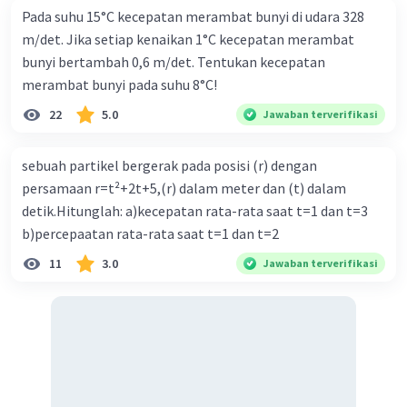
Pada suhu 15°C kecepatan merambat bunyi di udara 328
m/det. Jika setiap kenaikan 1°C kecepatan merambat
bunyi bertambah 0,6 m/det. Tentukan kecepatan
merambat bunyi pada suhu 8°C!
22
5.0
Jawaban terverifikasi
sebuah partikel bergerak pada posisi (r) dengan
persamaan r=t²+2t+5,(r) dalam meter dan (t) dalam
detik.Hitunglah: a)kecepatan rata-rata saat t=1 dan t=3
b)percepaatan rata-rata saat t=1 dan t=2
11
3.0
Jawaban terverifikasi