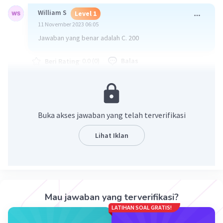
William S
Level 1
11 November 2023 06:05
Jawaban yang benar adalah C. 200
·
0.0
(
0
)
Balas
Beri Rating
Buka akses jawaban yang telah terverifikasi
Lihat Iklan
Iklan
Mau jawaban yang terverifikasi?
LATIHAN SOAL GRATIS!