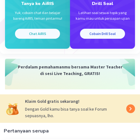
Tanya ke AiRIS
Drill Soal
Yuk, cobain chat dan belajar
Latihan soal sesuai topik yang
bareng AiRIS, teman pintarmu!
kamu mau untuk persiapan ujian
Chat AiRIS
Cobain Drill Soal
Perdalam pemahamanmu bersama Master Teacher
di sesi Live Teaching, GRATIS!
Klaim Gold gratis sekarang!
Dengan Gold kamu bisa tanya soal ke Forum
sepuasnya, lho.
Pertanyaan serupa