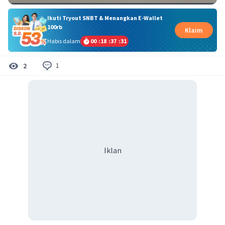
Ikuti Tryout SNBT & Menangkan E-Wallet
100rb
Klaim
Habis dalam
00
:
18
:
37
:
31
1
2
Iklan