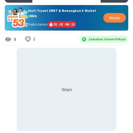
Ikuti Tryout SNBT & Menangkan E-Wallet
100rb
Klaim
Habis dalam
01
:
02
:
06
:
11
2
3
Jawaban terverifikasi
Iklan