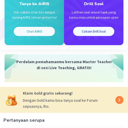
Jawaban terverifikasi
Tanya ke AiRIS
Drill Soal
Yuk, cobain chat dan belajar
Latihan soal sesuai topik yang
Jawaban yang benar adalah B. 60 cm
bareng AiRIS, teman pintarmu!
kamu mau untuk persiapan ujian
Iklan
Pembahasan :
Chat AiRIS
Cobain Drill Soal
S = 20 cm
R = 30 cm
f = 30 : 2 = 15 cm
Perdalam pemahamanmu bersama Master Teacher
1/S' = 1/f - 1/S
di sesi Live Teaching, GRATIS!
= 1/15 - 1/20
= 4/60 - 3/60
= 1/60
S' = 60 cm
Klaim Gold gratis sekarang!
Jadi, jarak bayangannya adalah 60 cm
Dengan Gold kamu bisa tanya soal ke Forum
sepuasnya, lho.
·
0.0
(
0
)
Balas
Beri Rating
Pertanyaan serupa