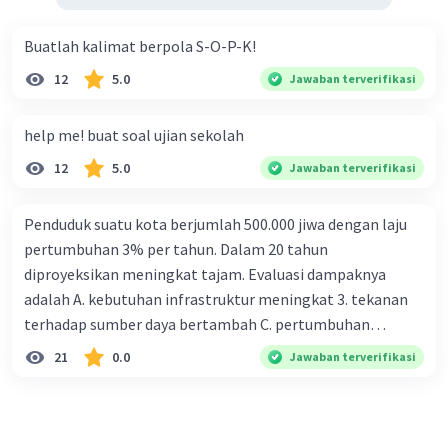
Buatlah kalimat berpola S-O-P-K!
12
5.0
Jawaban terverifikasi
help me! buat soal ujian sekolah
12
5.0
Jawaban terverifikasi
Penduduk suatu kota berjumlah 500.000 jiwa dengan laju
pertumbuhan 3% per tahun. Dalam 20 tahun
diproyeksikan meningkat tajam. Evaluasi dampaknya
adalah A. kebutuhan infrastruktur meningkat 3. tekanan
terhadap sumber daya bertambah C. pertumbuhan
eksponensial berdampak jangka panjang D. tidak
21
0.0
Jawaban terverifikasi
memengaruhi tata ruang E. proyeksi penduduk penting
untuk perencanaan