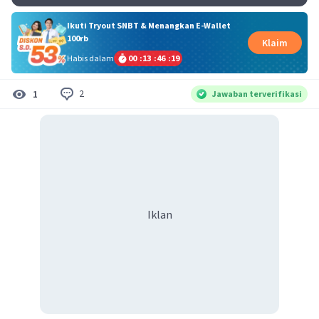
Ikuti Tryout SNBT & Menangkan E-Wallet
100rb
Klaim
Habis dalam
00
:
13
:
46
:
18
2
1
Jawaban terverifikasi
Iklan