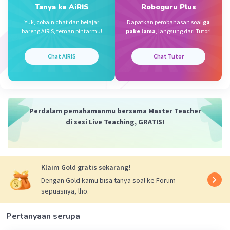
Iklan
Tanya ke AiRIS
Roboguru Plus
Yuk, cobain chat dan belajar
Dapatkan pembahasan soal
ga
bareng AiRIS, teman pintarmu!
pake lama
, langsung dari Tutor!
·
0.0
(
0
)
Balas
Beri Rating
Chat AiRIS
Chat Tutor
Perdalam pemahamanmu bersama Master Teacher
di sesi Live Teaching, GRATIS!
Klaim Gold gratis sekarang!
Dengan Gold kamu bisa tanya soal ke Forum
sepuasnya, lho.
Pertanyaan serupa