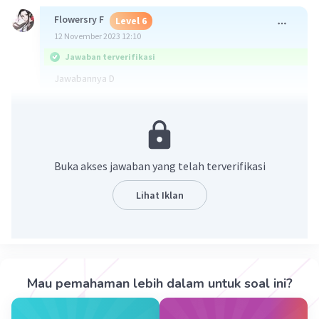
Flowersry F
Level 6
12 November 2023 12:10
Jawaban terverifikasi
Jawabannya D
Karena itu adalah rangkaian listrik paralel,setau saya
rangkaian listrik paralel itu lebih terang dari pada
rangkaian listrik yang lain.
Buka akses jawaban yang telah terverifikasi
Maaf klo salah
Lihat Iklan
·
0.0
(
0
)
Balas
Beri Rating
Zikri Z
Level 1
12 November 2023 12:47
Mau pemahaman lebih dalam untuk soal ini?
Jawaban terverifikasi
Jawaban : D. 4