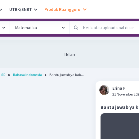
UTBK/SNBT
Produk Ruangguru
Iklan
SD
Bahasa Indonesia
Bantu jawab ya kak...
Erina F
21 November 202
Bantu jawab ya 