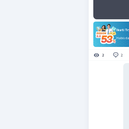
Ikuti T
Habis d
2
2