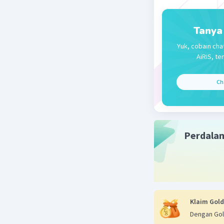
Tanya
Yuk, cobain cha
AiRIS, te
Ch
Perdala
Klaim Gold
Dengan Gol