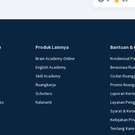
u
Produk Lainnya
Bantuan & 
Brain Academy Online
Kredensial P
English Academy
Beasiswa Ru
Skill Academy
Cicilan Ruang
Ruangkerja
Promo Ruang
Schoters
Laporan Kere
ess
Kalananti
Layanan Pen
Syarat & Ket
Kebijakan Pri
Tentang Kami