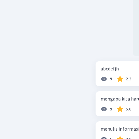
abcdefjh
9
2.3
mengapa kita har
9
5.0
menulis informasi 
6
4.0