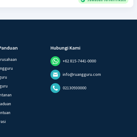
Panduan
Hubungi Kami
erusahaan
+62 815-7441-0000
angguru
info@ruangguru.com
guru
guru
02130930000
ntanan
gaduan
entuan
vasi