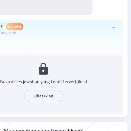
 D
Level 8
2023 11:20
·
0.0
(
0
)
Balas
ating
evel 57
Buka akses jawaban yang telah terverifikasi
2023 11:29
Lihat Iklan
Iklan
·
0.0
(
0
)
Balas
ating
Mau jawaban yang terverifikasi?