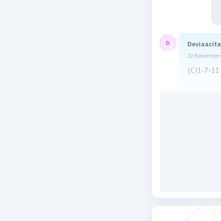
Deviaacita
22 November 
(C)1-7-11
Beri R
Keyla V
L
24 November 
C. 1-7-11
Beri R