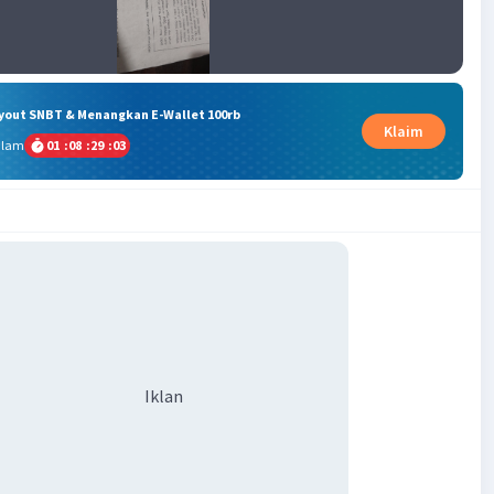
ryout SNBT & Menangkan E-Wallet 100rb
Klaim
alam
01
:
08
:
29
:
02
Iklan