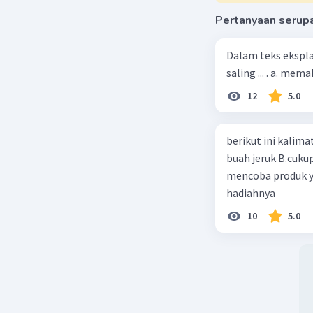
Pertanyaan serup
Dalam teks ekspla
saling ... . a. m
12
5.0
berikut ini kalimat iklan ya
buah jeruk B.cuku
mencoba produk y
hadiahnya
10
5.0