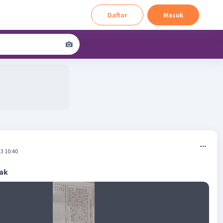
Daftar
Masuk
3 10:40
kak