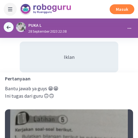
Masuk
PUKA L
28 September 2023 22:38
Iklan
Pertanyaan
Bantu jawab ya guys 😁😁
Ini tugas dari guru 🙃🙃