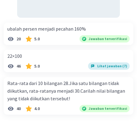
terdekat menjadi 2150.
·
0.0
(
0
)
Balas
Beri Rating
ubalah persen menjadi pecahan 160%
20
5.0
Jawaban terverifikasi
22×100
46
5.0
Lihat jawaban (7)
Rata-rata dari 10 bilangan 28.Jika satu bilangan tidak
diikutkan, rata-ratanya menjadi 30.Carilah nilai bilangan
yang tidak diikutkan tersebut!
40
4.0
Jawaban terverifikasi