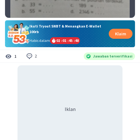
Ikuti Tryout SNBT & Menangkan E-Wallet
100rb
Klaim
Habis dalam
02
:
01
:
45
:
48
2
1
Jawaban terverifikasi
Iklan