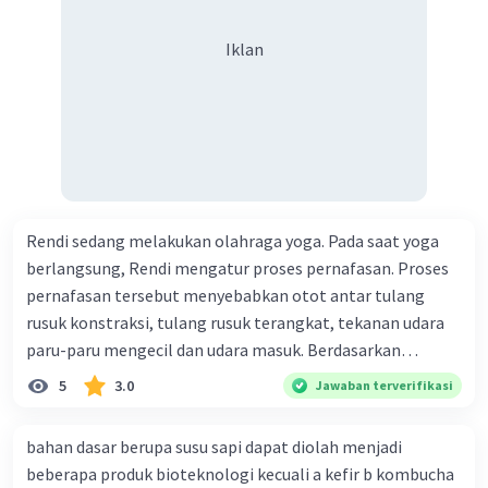
Iklan
Rendi sedang melakukan olahraga yoga. Pada saat yoga
berlangsung, Rendi mengatur proses pernafasan. Proses
pernafasan tersebut menyebabkan otot antar tulang
rusuk konstraksi, tulang rusuk terangkat, tekanan udara
paru-paru mengecil dan udara masuk. Berdasarkan
informasi tersebut, dapat disimpulkan bahwa Rendi
5
3.0
Jawaban terverifikasi
sedang melakukan proses pernafasan....
bahan dasar berupa susu sapi dapat diolah menjadi
beberapa produk bioteknologi kecuali a kefir b kombucha