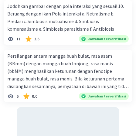
Jodohkan gambar dengan pola interaksi yang sesuai! 10.
Beruang dengan ikan Pola interaksi a. Netralisme b.
Predasi c. Simbiosis mutualisme d. Simbiosis
komensalisme e. Simbiosis parasitisme f. Antibiosis
11
3.5
Jawaban terverifikasi
Persilangan antara mangga buah bulat, rasa asam
(BBmm) dengan mangga buah lonjong, rasa manis
(bbMM) menghasilkan keturunan dengan fenotipe
mangga buah bulat, rasa manis. Bila keturunan pertama
disilangkan sesamanya, pemyataan di bawah ini yang tidak
benar mengenai keturunan yang dihasilkan dari
6
0.0
Jawaban terverifikasi
persilangan terse but adalah ... A. dihasilkan sembilan
mangga buah bulat, rasa mants B. dihasilkan tiga mangga
buah lonjong, rasa asam C. dihasi lkan tiga mangga buah
bulat, rasa manis D. dihasi lkan tiga mangga buah bulat,
rasa asam