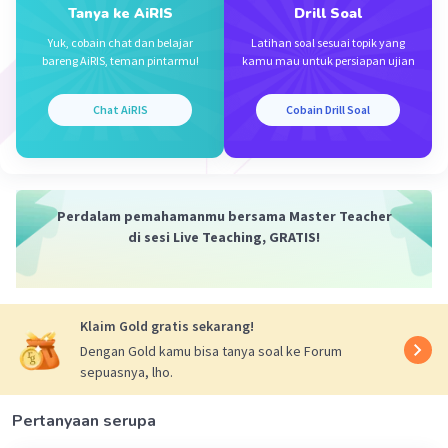
B jawabannya
Tanya ke AiRIS
Drill Soal
Yuk, cobain chat dan belajar
Latihan soal sesuai topik yang
·
0.0
(
0
)
Balas
Beri Rating
bareng AiRIS, teman pintarmu!
kamu mau untuk persiapan ujian
Iklan
Chat AiRIS
Cobain Drill Soal
Perdalam pemahamanmu bersama Master Teacher
di sesi Live Teaching, GRATIS!
Klaim Gold gratis sekarang!
Dengan Gold kamu bisa tanya soal ke Forum
sepuasnya, lho.
Pertanyaan serupa