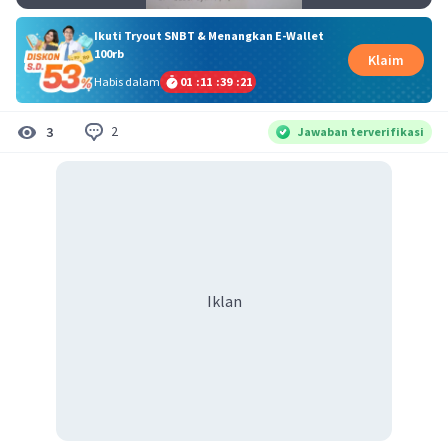
Ikuti Tryout SNBT & Menangkan E-Wallet
100rb
Klaim
Habis dalam
01
:
11
:
39
:
21
2
3
Jawaban terverifikasi
Iklan