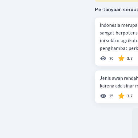
Pertanyaan serup
indonesia merupa
sangat berpotens
ini sektor agriku
penghambat perke
70
3.7
Jenis awan rendah
karena ada sinar ma
25
3.7