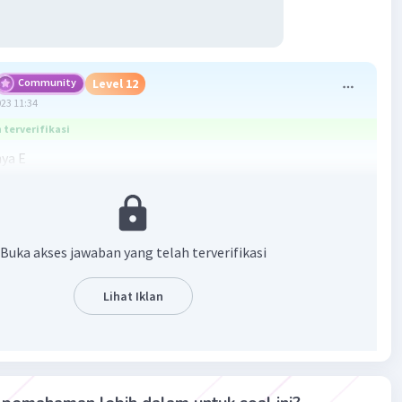
Community
Level 12
023 11:34
terverifikasi
ya E
i memiliki dampak signifikan terhadap karakteristik sosial
ah satunya adalah munculnya masyarakat yg heterogen.
t heterogen adalah masyarakat yg terdiri dari berbagai
Buka akses jawaban yang telah terverifikasi
masyarakat dari berbagai latar belakang.
Lihat Iklan
nya masyarakat heterogen di kota disebabkan oleh dua
ama, yaitu: perbedaan latar belakang penduduk dan
 lapangan pekerjaan. Yg menyebabkan terjadinya
sosial yg lebih beragam di kota. Interaksi sosial yang
nilah yg menyebabkan masyarakat kota menjadi lebih