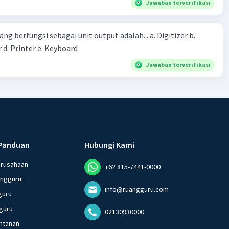
Jawaban terverifikasi
erintah bahwa masyarakat mampu mengatasi bencana
ng berfungsi sebagai unit output adalah... a. Digitizer b.
 d. Printer e. Keyboard
Jawaban terverifikasi
Panduan
Hubungi Kami
erusahaan
+62 815-7441-0000
angguru
info@ruangguru.com
guru
guru
02130930000
ntanan