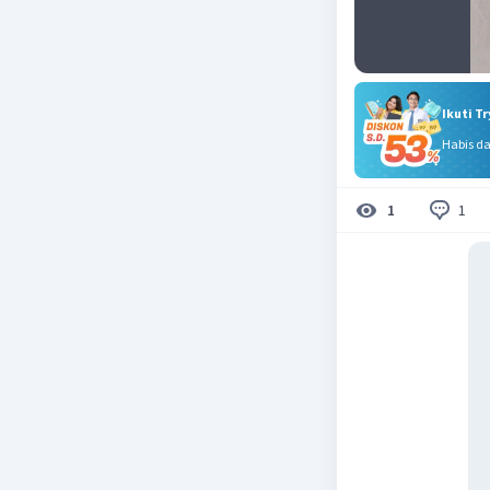
Ikuti T
Habis d
1
1