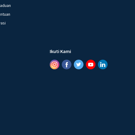
gaduan
entuan
vasi
Ikuti Kami