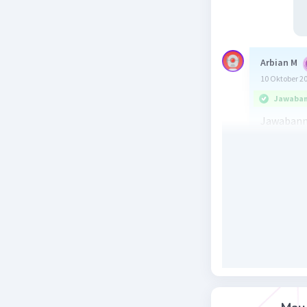
Arbian M
10 Oktober 2
Jawaban 
Jawabann
Urbanisas
kota. Sal
Masyaraka
kelompok 
Terbentuk
faktor ut
pembukaan
interaksi 
beragam i