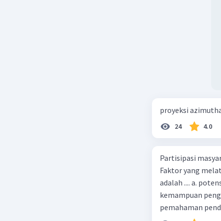
proyeksi azimuth
24
4.0
Partisipasi masy
Faktor yang melat
adalah .... a. pot
kemampuan pengga
pemahaman pendid
masyarakat merup