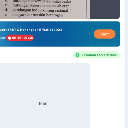
ryout SNBT & Menangkan E-Wallet 100rb
Klaim
alam
00
:
04
:
09
:
16
Jawaban terverifikasi
Iklan