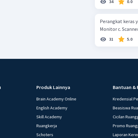
34
0.0
kepercayaan pem
Perangkat keras ya
Monitor c. Scanner
31
5.0
u
Produk Lainnya
Bantuan & 
Brain Academy Online
Kredensial P
English Academy
Beasiswa Ru
Skill Academy
Cicilan Ruang
Ruangkerja
Promo Ruang
Schoters
Laporan Kere