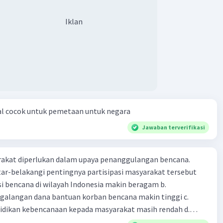
Iklan
al cocok untuk pemetaan untuk negara
Jawaban terverifikasi
arakat diperlukan dalam upaya penanggulangan bencana.
ar-belakangi pentingnya partisipasi masyarakat tersebut
ensi bencana di wilayah Indonesia makin beragam b.
langan dana bantuan korban bencana makin tinggi c.
ikan kebencanaan kepada masyarakat masih rendah d.
akan pihak yang langsung berhadapan dengan bencana e.