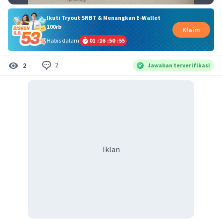
Ikuti Tryout SNBT & Menangkan E-Wallet
100rb
Klaim
Habis dalam
01
:
16
:
50
:
55
2
2
Jawaban terverifikasi
Iklan