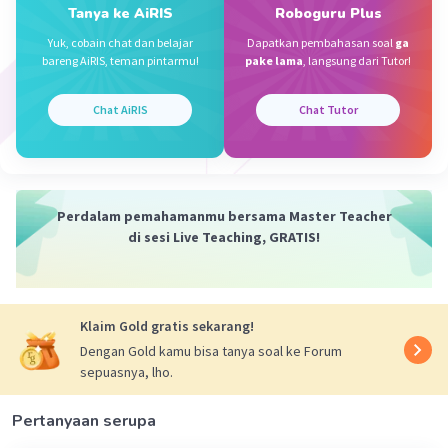
Tanya ke AiRIS
Roboguru Plus
Yuk, cobain chat dan belajar
Dapatkan pembahasan soal
ga
bareng AiRIS, teman pintarmu!
pake lama
, langsung dari Tutor!
Sumber W
Community
Level 72
08 Oktober 2023 08:43
Chat AiRIS
Chat Tutor
Jawaban terverifikasi
Jawaban :
Iklan
B. Arranger
Perdalam pemahamanmu bersama Master Teacher
di sesi Live Teaching, GRATIS!
Penjelasan :
Orang yang bertugas menata musik adalah
Penata musik atau Arranger
Klaim Gold gratis sekarang!
·
0.0
(
0
)
Balas
Beri Rating
Dengan Gold kamu bisa tanya soal ke Forum
sepuasnya, lho.
Pertanyaan serupa