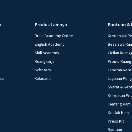
u
Produk Lainnya
Bantuan & 
Brain Academy Online
Kredensial P
English Academy
Beasiswa Ru
Skill Academy
Cicilan Ruang
Ruangkerja
Promo Ruang
Schoters
Laporan Kere
ess
Kalananti
Layanan Pen
Syarat & Ket
Kebijakan Pri
Tentang Kami
Kontak Kami
Press Kit
Bantuan