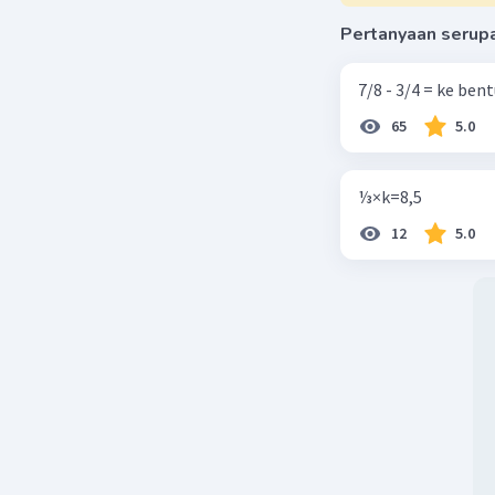
Pertanyaan serup
Beri R
7/8 - 3/4 = ke be
65
5.0
⅓×k=8,5
12
5.0