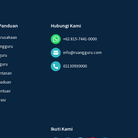
Panduan
Hubungi Kami
erusahaan
+62 815-7441-0000
angguru
info@ruangguru.com
guru
guru
02130930000
ntanan
gaduan
entuan
vasi
Ikuti Kami