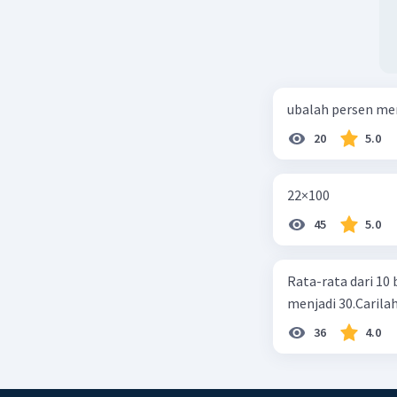
ubalah persen me
20
5.0
22×100
45
5.0
Rata-rata dari 10 
menjadi 30.Carilah
36
4.0