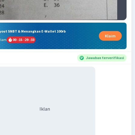
ryout SNBT & Menangkan E-Wallet 100rb
Klaim
alam
00
:
15
:
29
:
32
Jawaban terverifikasi
Iklan