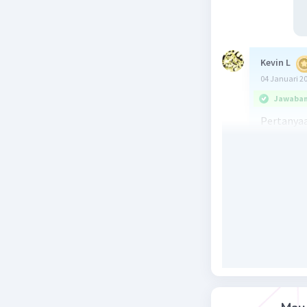
Kevin L
04 Januari 2
Jawaban 
Pertanyaa
Pola bila
pola terte
yang men
bilangan 
Penjelasa
1. Pertam
kita perh
angka. Pol
2. Jika ki
mendapatka