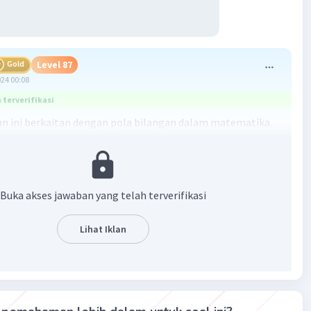
Gold
Level 87
024 00:08
terverifikasi
n ini berkaitan dengan pola bilangan dalam matematika.
ngan adalah urutan bilangan yang mengikuti aturan atau
ntu. Dalam hal ini, kita perlu mencari pola atau aturan
gatur urutan bilangan tersebut untuk menemukan
berikutnya.
Buka akses jawaban yang telah terverifikasi
n:
Lihat Iklan
a, kita perlu mencermati urutan bilangan tersebut. Jika
atikan, terdapat pola yang berulang setelah beberapa
a tersebut adalah: +1, +1, +1, +2, +2, -5, +7, +1, -1, +4.
ta terapkan pola tersebut ke urutan bilangan, kita akan
n: 3 (+1) 4 (+1) 5 (+1) 6 (+2) 8 (+2) 10 (-5) 5 (+7) 12 (+1) 13