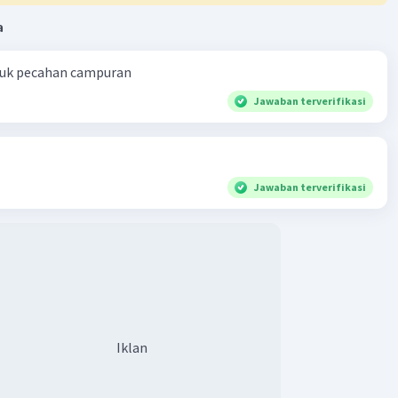
Iklan
a
·
0.0
(
0
)
Balas
ating
ntuk pecahan campuran
Jawaban terverifikasi
Jawaban terverifikasi
Iklan