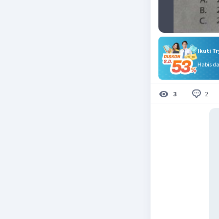
Ikuti T
Habis d
2
3