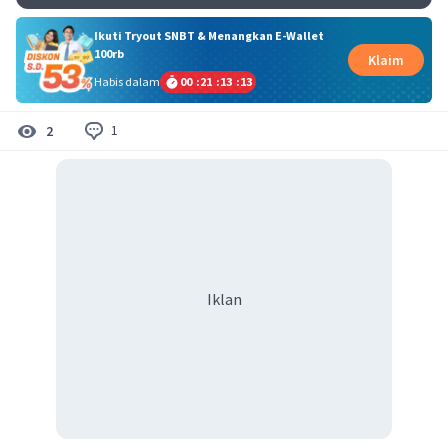
Ikuti Tryout SNBT & Menangkan E-Wallet
100rb
Klaim
Habis dalam
00
:
21
:
13
:
13
1
2
Iklan