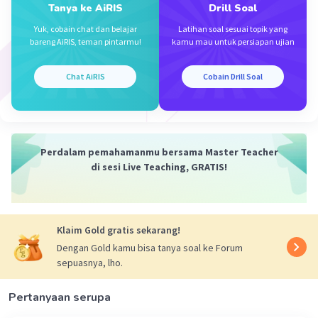
Tanya ke AiRIS
Drill Soal
Yuk, cobain chat dan belajar
Latihan soal sesuai topik yang
bareng AiRIS, teman pintarmu!
kamu mau untuk persiapan ujian
Iklan
Chat AiRIS
Cobain Drill Soal
Perdalam pemahamanmu bersama Master Teacher
di sesi Live Teaching, GRATIS!
Klaim Gold gratis sekarang!
Dengan Gold kamu bisa tanya soal ke Forum
sepuasnya, lho.
Pertanyaan serupa