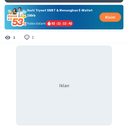
Ikuti Tryout SNBT & Menangkan E-Wallet
100rb
Klaim
Habis dalam
02
:
11
:
12
:
42
2
1
Iklan