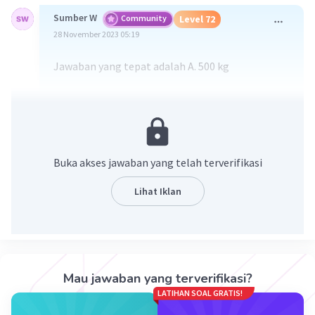
Sumber W
Community
Level 72
28 November 2023 05:19
Jawaban yang tepat adalah A. 500 kg
Pembahasan :
3
3
ρ = 0,25 g/cm
= 250 kg/m
3
V = 2 m
Buka akses jawaban yang telah terverifikasi
ρ = m/V
Lihat Iklan
m = ρ x V
= 250 x 2
= 500 kg
·
0.0
(
0
)
Balas
Beri Rating
Mau jawaban yang terverifikasi?
LATIHAN SOAL GRATIS!
Nanda R
Community
Level 89