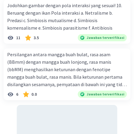
Jodohkan gambar dengan pola interaksi yang sesuai! 10.
Beruang dengan ikan Pola interaksi a. Netralisme b.
Predasi c. Simbiosis mutualisme d. Simbiosis
komensalisme e. Simbiosis parasitisme f. Antibiosis
11
3.5
Jawaban terverifikasi
Persilangan antara mangga buah bulat, rasa asam
(BBmm) dengan mangga buah lonjong, rasa manis
(bbMM) menghasilkan keturunan dengan fenotipe
mangga buah bulat, rasa manis. Bila keturunan pertama
disilangkan sesamanya, pemyataan di bawah ini yang tidak
benar mengenai keturunan yang dihasilkan dari
6
0.0
Jawaban terverifikasi
persilangan terse but adalah ... A. dihasilkan sembilan
mangga buah bulat, rasa mants B. dihasilkan tiga mangga
buah lonjong, rasa asam C. dihasi lkan tiga mangga buah
bulat, rasa manis D. dihasi lkan tiga mangga buah bulat,
rasa asam