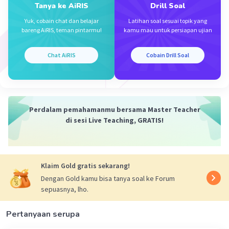
Tanya ke AiRIS
Drill Soal
17 Desember 2023 05:50
Yuk, cobain chat dan belajar
Latihan soal sesuai topik yang
bareng AiRIS, teman pintarmu!
kamu mau untuk persiapan ujian
jawabannya adalah A.
Iklan
Chat AiRIS
Cobain Drill Soal
Perdalam pemahamanmu bersama Master Teacher
di sesi Live Teaching, GRATIS!
Klaim Gold gratis sekarang!
·
0.0
(
0
)
Balas
Beri Rating
Dengan Gold kamu bisa tanya soal ke Forum
sepuasnya, lho.
Pertanyaan serupa