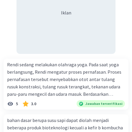
Iklan
Rendi sedang melakukan olahraga yoga. Pada saat yoga
berlangsung, Rendi mengatur proses pernafasan. Proses
pernafasan tersebut menyebabkan otot antar tulang
rusuk konstraksi, tulang rusuk terangkat, tekanan udara
paru-paru mengecil dan udara masuk. Berdasarkan
informasi tersebut, dapat disimpulkan bahwa Rendi
5
3.0
Jawaban terverifikasi
sedang melakukan proses pernafasan....
bahan dasar berupa susu sapi dapat diolah menjadi
beberapa produk bioteknologi kecuali a kefir b kombucha