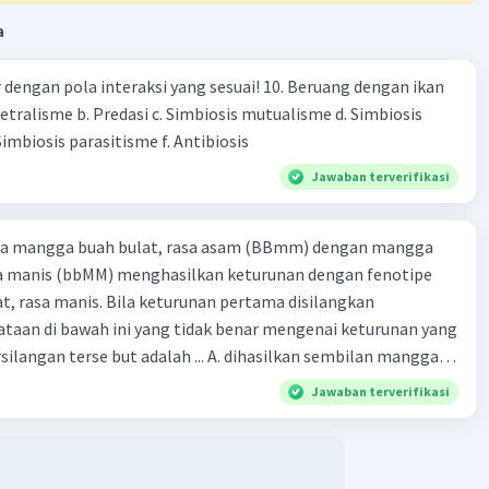
a
engan pola interaksi yang sesuai! 10. Beruang dengan ikan
Netralisme b. Predasi c. Simbiosis mutualisme d. Simbiosis
imbiosis parasitisme f. Antibiosis
Jawaban terverifikasi
ra mangga buah bulat, rasa asam (BBmm) dengan mangga
sa manis (bbMM) menghasilkan keturunan dengan fenotipe
, rasa manis. Bila keturunan pertama disilangkan
taan di bawah ini yang tidak benar mengenai keturunan yang
rse but adalah ... A. dihasilkan sembilan mangga
jong, rasa asam C.
Jawaban terverifikasi
bulat, rasa manis D. dihasi lkan tiga mangga buah