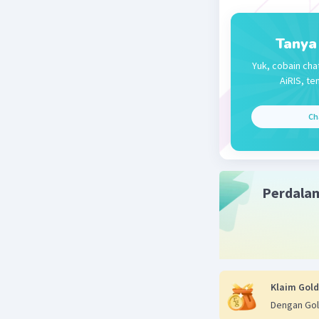
Nanda R
17 Desember 
Tanya
jawabanny
Yuk, cobain cha
AiRIS, te
Ch
Perdala
Beri R
Klaim Gold
Dengan Gol