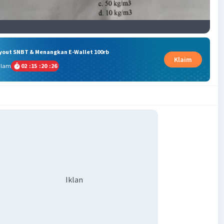
ryout SNBT & Menangkan E-Wallet 100rb
Klaim
alam
02
:
15
:
20
:
26
Iklan