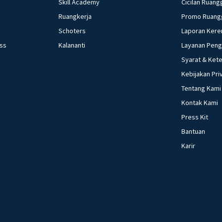
Skill Academy
Cicilan Ruang
Ruangkerja
Promo Ruang
Schoters
Laporan Kere
ess
Kalananti
Layanan Pen
Syarat & Ket
Kebijakan Pri
Tentang Kami
Kontak Kami
Press Kit
Bantuan
Karir