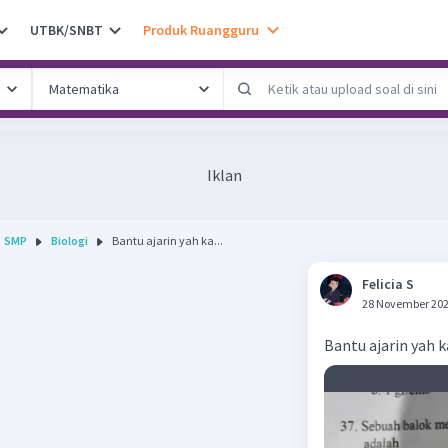
UTBK/SNBT
Produk Ruangguru
Iklan
SMP
Biologi
Bantu ajarin yah ka...
Felicia S
28 November 202
Bantu ajarin yah k