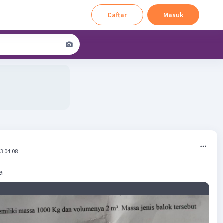
Daftar
Masuk
3 04:08
a