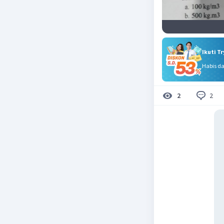
Ikuti T
Habis d
2
2