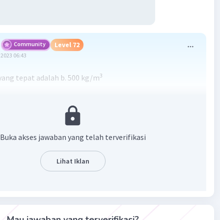
Community
Level 72
2023 06:43
3
ang tepat adalah b. 500 kg/m
an :
kg
Buka akses jawaban yang telah terverifikasi
2
Lihat Iklan
3
g/m
·
0.0
(
0
)
Balas
ating
Mau jawaban yang terverifikasi?