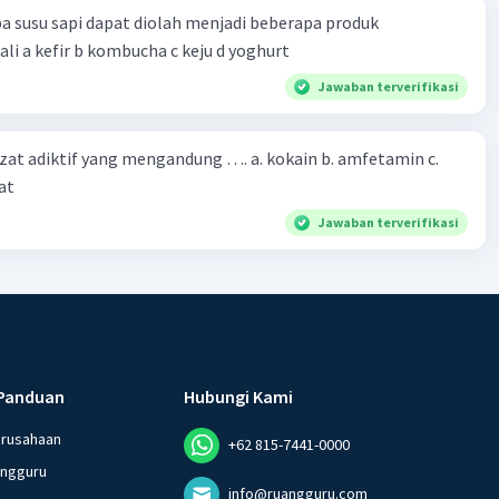
a susu sapi dapat diolah menjadi beberapa produk
bioteknologi kecuali a kefir b kombucha c keju d yoghurt
Jawaban terverifikasi
zat adiktif yang mengandung …. a. kokain b. amfetamin c.
at
Jawaban terverifikasi
Panduan
Hubungi Kami
erusahaan
+62 815-7441-0000
angguru
info@ruangguru.com