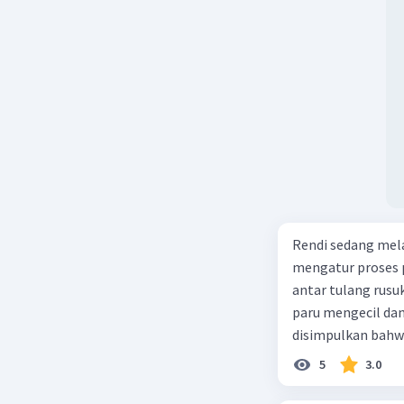
Rendi sedang mela
mengatur proses 
antar tulang rusu
paru mengecil dan
disimpulkan bahwa
5
3.0