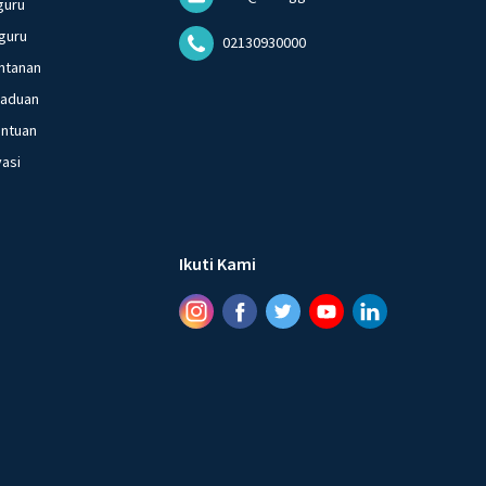
guru
guru
02130930000
ntanan
gaduan
entuan
vasi
Ikuti Kami