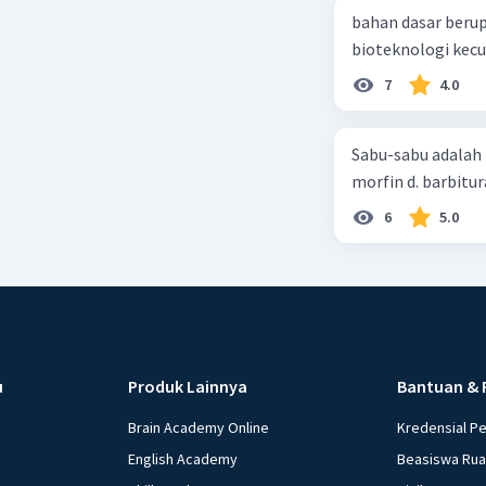
bahan dasar berup
7
4.0
Sabu-sabu adalah 
morfin d. barbitur
6
5.0
u
Produk Lainnya
Bantuan & 
Brain Academy Online
Kredensial P
English Academy
Beasiswa Ru