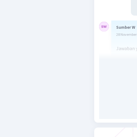
Sumber W
28 November 
Jawaban y
Pembahas
m = 1000 
3
V = 2 m
ρ = m/V
= 1000/
= 500 k
Beri R