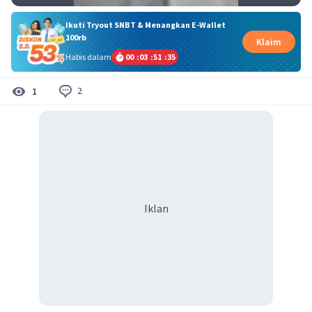
Ikuti Tryout SNBT & Menangkan E-Wallet
100rb
Klaim
Habis dalam
00
:
03
:
51
:
35
2
1
Iklan