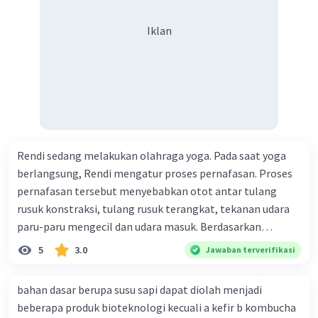
Iklan
Rendi sedang melakukan olahraga yoga. Pada saat yoga
berlangsung, Rendi mengatur proses pernafasan. Proses
pernafasan tersebut menyebabkan otot antar tulang
rusuk konstraksi, tulang rusuk terangkat, tekanan udara
paru-paru mengecil dan udara masuk. Berdasarkan
informasi tersebut, dapat disimpulkan bahwa Rendi
5
3.0
Jawaban terverifikasi
sedang melakukan proses pernafasan....
bahan dasar berupa susu sapi dapat diolah menjadi
beberapa produk bioteknologi kecuali a kefir b kombucha