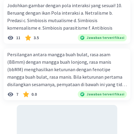
Jodohkan gambar dengan pola interaksi yang sesuai! 10.
Beruang dengan ikan Pola interaksi a. Netralisme b.
Predasi c. Simbiosis mutualisme d. Simbiosis
komensalisme e. Simbiosis parasitisme f. Antibiosis
11
3.5
Jawaban terverifikasi
Persilangan antara mangga buah bulat, rasa asam
(BBmm) dengan mangga buah lonjong, rasa manis
(bbMM) menghasilkan keturunan dengan fenotipe
mangga buah bulat, rasa manis. Bila keturunan pertama
disilangkan sesamanya, pemyataan di bawah ini yang tidak
benar mengenai keturunan yang dihasilkan dari
7
0.0
Jawaban terverifikasi
persilangan terse but adalah ... A. dihasilkan sembilan
mangga buah bulat, rasa mants B. dihasilkan tiga mangga
buah lonjong, rasa asam C. dihasi lkan tiga mangga buah
bulat, rasa manis D. dihasi lkan tiga mangga buah bulat,
rasa asam