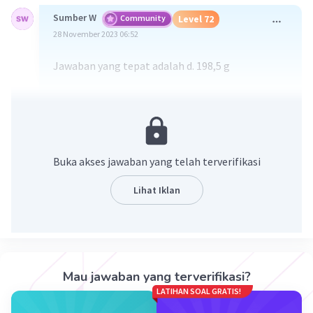
Sumber W
Community
Level 72
28 November 2023 06:52
Jawaban yang tepat adalah d. 198,5 g
Pembahasan :
Massa = 90 + 101 + 7,5
= 191 + 7,5
= 198,5 g
Buka akses jawaban yang telah terverifikasi
Lihat Iklan
·
0.0
(
0
)
Balas
Beri Rating
Nanda R
Community
Level 89
17 Desember 2023 06:01
Mau jawaban yang terverifikasi?
jawabannya adalah D.
LATIHAN SOAL GRATIS!