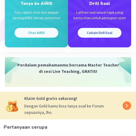
Iklan
Tanya ke AiRIS
Drill Soal
Perhatikan panahnya.
90 g + 101 g + 7,5 g = (90+101+7,5) g = 198,5 g.
Yuk, cobain chat dan belajar
Latihan soal sesuai topik yang
bareng AiRIS, teman pintarmu!
kamu mau untuk persiapan ujian
·
0.0
(
0
)
Balas
Beri Rating
Chat AiRIS
Cobain Drill Soal
Perdalam pemahamanmu bersama Master Teacher
di sesi Live Teaching, GRATIS!
Klaim Gold gratis sekarang!
Dengan Gold kamu bisa tanya soal ke Forum
sepuasnya, lho.
Pertanyaan serupa