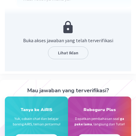
·
0.0
(
0
)
Balas
Beri Rating
Buka akses jawaban yang telah terverifikasi
Lihat Iklan
Iklan
Mau jawaban yang terverifikasi?
Tanya ke AiRIS
Roboguru Plus
Yuk, cobain chat dan belajar
Dapatkan pembahasan soal
ga
bareng AiRIS, teman pintarmu!
pake lama
, langsung dari Tutor!