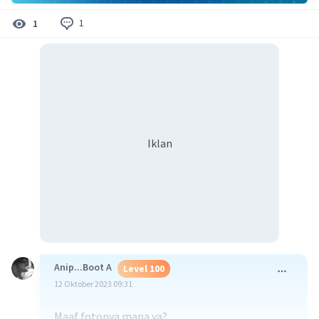
1
1
Iklan
Anip...Boot A
Level 100
12 Oktober 2023 09:31
Maaf fotonya mana ya?