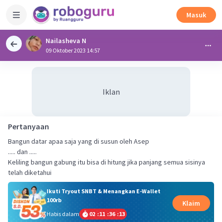
Masuk
Nailasheva N
09 Oktober 2023 14:57
Iklan
Pertanyaan
Bangun datar apaa saja yang di susun oleh Asep
..... dan .....
Keliling bangun gabung itu bisa di hitung jika panjang semua sisinya
telah diketahui
Ikuti Tryout SNBT & Menangkan E-Wallet
100rb
Klaim
Habis dalam
02
:
11
:
36
:
12