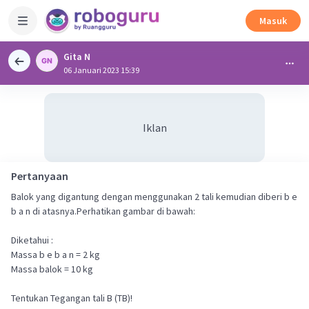
Masuk
Gita N
06 Januari 2023 15:39
Iklan
Pertanyaan
Balok yang digantung dengan menggunakan 2 tali kemudian diberi b e
b a n di atasnya.Perhatikan gambar di bawah:
Diketahui :
Massa b e b a n = 2 kg
Massa balok = 10 kg
Tentukan Tegangan tali B (TB)!