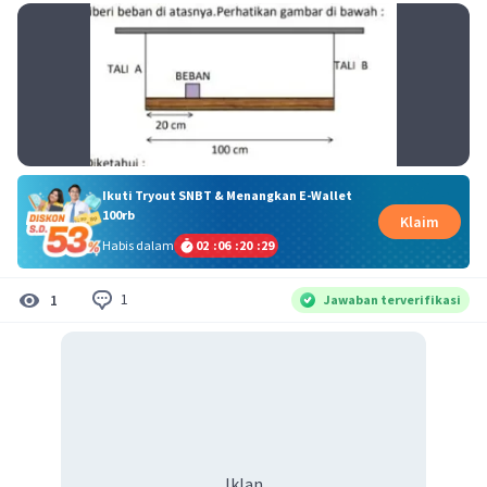
Ikuti Tryout SNBT & Menangkan E-Wallet
100rb
Klaim
Habis dalam
02
:
06
:
20
:
29
1
1
Jawaban terverifikasi
Iklan