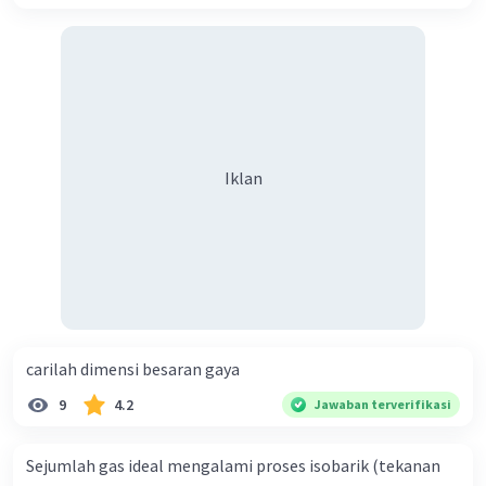
Jadi besar tegangan tali B adalah 54 N
Iklan
·
0.0
(
0
)
Balas
Beri Rating
carilah dimensi besaran gaya
9
4.2
Jawaban terverifikasi
Iklan
Sejumlah gas ideal mengalami proses isobarik (tekanan