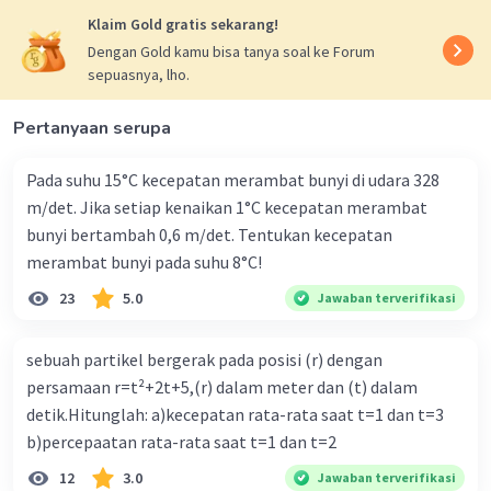
Torsi yang putarannya berlawanan dengan arah jarum
Klaim Gold gratis sekarang!
jam bertanda (+), sebaliknya torsi yang putarannya
Dengan Gold kamu bisa tanya soal ke Forum
searah dengan arah jarum jam bertanda (-).
sepuasnya, lho.
Diketahui :
m1 = 2 kg
Pertanyaan serupa
m2 = 10 kg
lAB = 100 cm = 1 m
Pada suhu 15°C kecepatan merambat bunyi di udara 328
l1 = 20 cm = 0,2 m
m/det. Jika setiap kenaikan 1°C kecepatan merambat
l2 = ½ x lAB = ½ x 100 cm = 50 cm = 0,5 m
bunyi bertambah 0,6 m/det. Tentukan kecepatan
g = 10 m/s²
merambat bunyi pada suhu 8°C!
Ditanya :
23
5.0
Jawaban terverifikasi
TB = ....?
Pembahasan :
sebuah partikel bergerak pada posisi (r) dengan
Gunakan syarat keseimbangan rotasi di titik A.
persamaan r=t²+2t+5,(r) dalam meter dan (t) dalam
∑τ di A = 0
detik.Hitunglah: a)kecepatan rata-rata saat t=1 dan t=3
(TB x lAB) - (w1 x l1) - (w2 x l2) = 0
b)percepaatan rata-rata saat t=1 dan t=2
(TB x 1) - (2 x 10 x 0,2) - (10 x 10 x 0,5) = 0
TB - 4 - 50 = 0
12
3.0
Jawaban terverifikasi
TB = 54 N