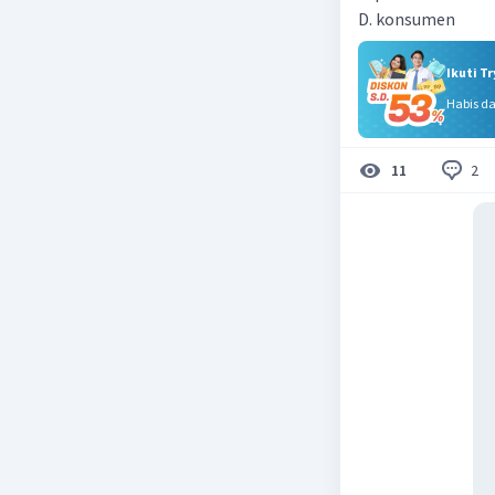
D. konsumen
Ikuti T
Habis d
2
11