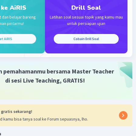
 ke AiRIS
Drill Soal
Community
Level 89
023 14:26
t dan belajar bareng
Latihan soal sesuai topik yang kamu mau
man pintarmu!
untuk persiapan ujian
terverifikasi
a adalah B.
Iklan
at AiRIS
Cobain Drill Soal
er adalah organisme yang memecah kembali zat atau
anik menjadi bagian yang lebih sederhana
m pemahamanmu bersama Master Teacher
·
0.0
(
0
)
Balas
ating
di sesi Live Teaching, GRATIS!
 gratis sekarang!
d kamu bisa tanya soal ke Forum sepuasnya, lho.
a