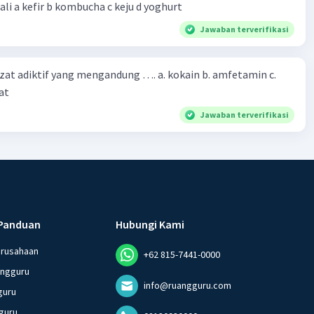
bioteknologi kecuali a kefir b kombucha c keju d yoghurt
Jawaban terverifikasi
zat adiktif yang mengandung …. a. kokain b. amfetamin c.
at
Jawaban terverifikasi
Panduan
Hubungi Kami
erusahaan
+62 815-7441-0000
angguru
info@ruangguru.com
guru
guru