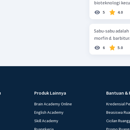
5
4.0
Sabu-sabu adalah 
morfin d. barbitur
6
5.0
u
Produk Lainnya
Bantuan & 
Brain Academy Online
Kredensial P
English Academy
Beasiswa Ru
Skill Academy
Cicilan Ruang
Ruangkerja
Promo Ruang