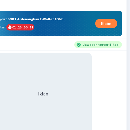
ryout SNBT & Menangkan E-Wallet 100rb
Klaim
alam
01
:
15
:
50
:
10
Jawaban terverifikasi
Iklan