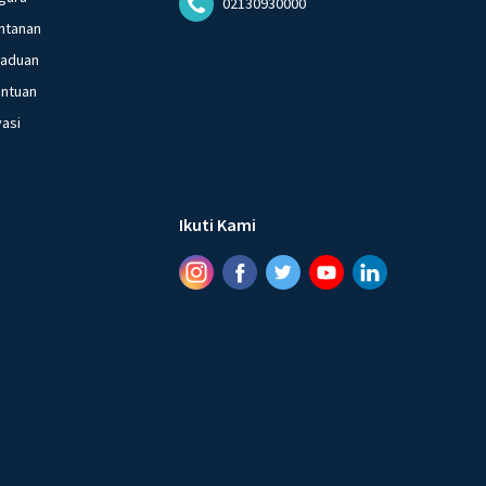
02130930000
ntanan
gaduan
entuan
vasi
Ikuti Kami