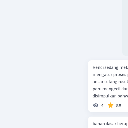
Rendi sedang mela
mengatur proses 
antar tulang rusu
paru mengecil dan
disimpulkan bahwa
4
3.0
bahan dasar berup