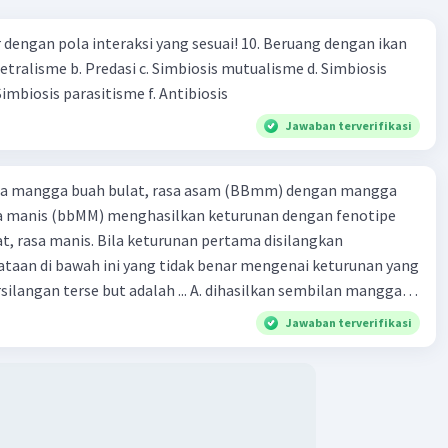
engan pola interaksi yang sesuai! 10. Beruang dengan ikan
Netralisme b. Predasi c. Simbiosis mutualisme d. Simbiosis
imbiosis parasitisme f. Antibiosis
Jawaban terverifikasi
ra mangga buah bulat, rasa asam (BBmm) dengan mangga
sa manis (bbMM) menghasilkan keturunan dengan fenotipe
, rasa manis. Bila keturunan pertama disilangkan
taan di bawah ini yang tidak benar mengenai keturunan yang
rse but adalah ... A. dihasilkan sembilan mangga
jong, rasa asam C.
Jawaban terverifikasi
bulat, rasa manis D. dihasi lkan tiga mangga buah