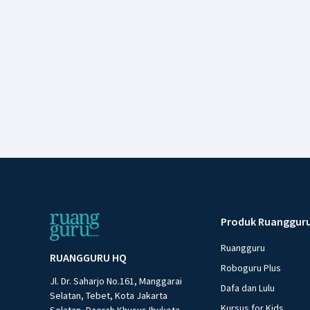
Produk Ruanggur
Ruangguru
RUANGGURU HQ
Roboguru Plus
Jl. Dr. Saharjo No.161, Manggarai
Dafa dan Lulu
Selatan, Tebet, Kota Jakarta
Kursus for Kids
Selatan, Daerah Khusus Ibukota