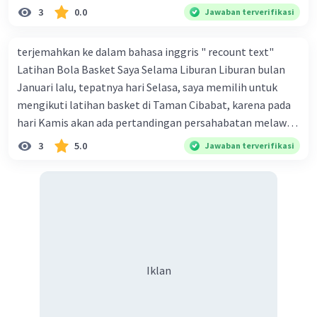
yang tidak dikenal di media sosial. Bentuk pelanggaran
3
0.0
Jawaban terverifikasi
hak warga negara yang terjadi pada ilustrasi tersebut
adalah ... Question 41Answer a. intoleransi beragama b.
terjemahkan ke dalam bahasa inggris " recount text"
cyberbulling c. diskriminasi d. persekusi e. genosida
Latihan Bola Basket Saya Selama Liburan Liburan bulan
Januari lalu, tepatnya hari Selasa, saya memilih untuk
mengikuti latihan basket di Taman Cibabat, karena pada
hari Kamis akan ada pertandingan persahabatan melawan
SMP Batujajar. Jadi, saya menghabiskan waktu liburan
3
5.0
Jawaban terverifikasi
saya dengan berlatih. Latihan dimulai pada jam 9 pagi.
Saya melakukan pemanasan dengan beberapa latihan
menggiring bola dan menembak. Kemudian, kami
memainkan permainan latihan. Saya mencoba yang
terbaik untuk meningkatkan keterampilan saya.
Iklan