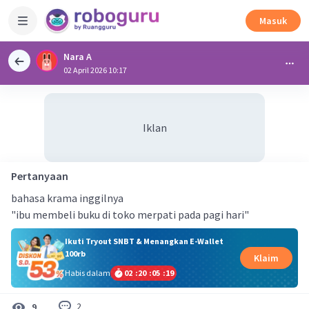
Masuk
Nara A
02 April 2026 10:17
Iklan
Pertanyaan
bahasa krama inggilnya
"ibu membeli buku di toko merpati pada pagi hari"
Ikuti Tryout SNBT & Menangkan E-Wallet
100rb
Klaim
Habis dalam
02
:
20
:
05
:
18
2
9