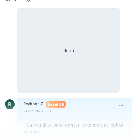
Iklan
Reyhana Z
Level 56
03 April 2026 11:34
"Ibu mundhut buku wonten toko merpati nalika
enjang."