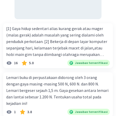
[1] Gaya hidup sedentari alias kurang gerak atau mager
(malas gerak) adalah masalah yang sering dialami oleh
penduduk perkotaan. [2] Bekerja di depan layar komputer
sepanjang hari, kelamaan terjebak macet di jalan,atau
hobi main gim tanpa diimbangi olahraga merupakan
bentuk dari gaya hidup sedentari. [3] Jika Anda termasuk
16
5.0
Jawaban terverifikasi
salah satu orang yang sering melakukan berbagai
rutinitas tersebut, Anda harus waspada. [4] Pasalnya, gaya
Lemari buku di perpustakaan didorong oleh 3 orang
hidup sedentari sangat berbahaya karena membuat Anda
dengan gaya masing-masing 500 N, 600 N. dan 800 N.
berisiko terkena diabetes tipe 2. [5] Gaya hidup sedentari
Lemari bergeser sejauh 1,5 m. Gaya gesekan antara lemari
menyebabkan masyarakat, terutama penduduk kota,
dan lantai sebesar 1.200 N. Tentukan usaha total pada
malas bergerak. [6] Coba ingat-ingat, dalam sehari ini,
kejadian ini!
sudah berapa kali Anda dalam menggunakan aplikasi
1
3.8
Jawaban terverifikasi
online untuk memenuhi kebutuh Anda? [7] Selain itu, tilik