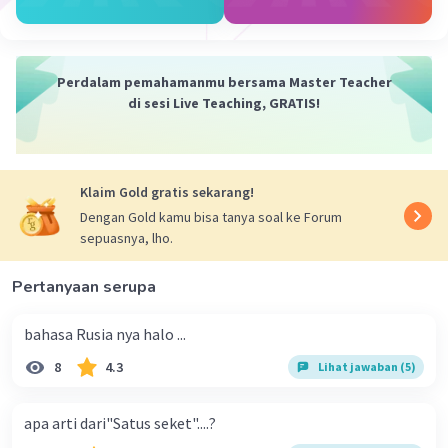
·
5.0
(
2
)
Balas
Beri Rating
SOFIA S
Level 16
Perdalam pemahamanmu bersama Master Teacher
di sesi Live Teaching, GRATIS!
14 November 2023 12:55
Aku kene mandian
Iklan
Klaim Gold gratis sekarang!
Dengan Gold kamu bisa tanya soal ke Forum
·
0.0
(
0
)
Balas
Beri Rating
sepuasnya, lho.
Pertanyaan serupa
bahasa Rusia nya halo ...
8
4.3
Lihat jawaban (5)
apa arti dari"Satus seket"....?