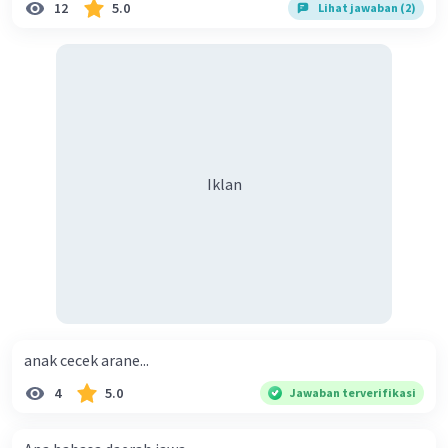
12
5.0
Lihat jawaban (2)
Iklan
anak cecek arane...
4
5.0
Jawaban terverifikasi