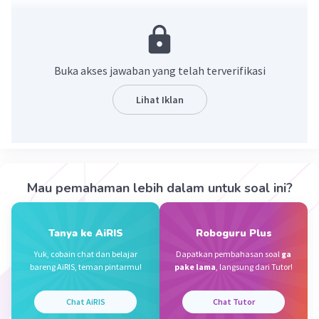
"kulo badhe siram".
Kata "mandi" dalam bahasa Jawa adalah
"adus/papung/pakpung". Bahasa Jawa halus atau
Buka akses jawaban yang telah terverifikasi
basa krama inggilnya mandi adalah "siram". Kata
"adus" digunakan untuk diri sendiri atau teman
Lihat Iklan
sebaya.
Berikut beberapa contoh kalimat bahasa Jawa
yang berhubungan dengan mandi:
Mau pemahaman lebih dalam untuk soal ini?
"Kulo badhe siram sek, nggih Bu"
"Awakmu wes adus ta?"
Tanya ke AiRIS
Roboguru Plus
"Sampean sampun iyam?"
Yuk, cobain chat dan belajar
Dapatkan pembahasan soal
ga
"Panjenengan sampun siram?"
bareng AiRIS, teman pintarmu!
pake lama
, langsung dari Tutor!
"Di mana toilet/kamar mandi?"
Chat AiRIS
Chat Tutor