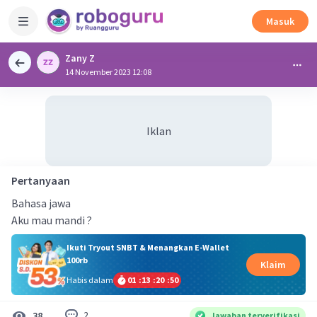
Masuk
Zany Z
14 November 2023 12:08
Iklan
Pertanyaan
Bahasa jawa
Aku mau mandi ?
Ikuti Tryout SNBT & Menangkan E-Wallet
100rb
Klaim
Habis dalam
01
:
13
:
20
:
49
2
38
Jawaban terverifikasi