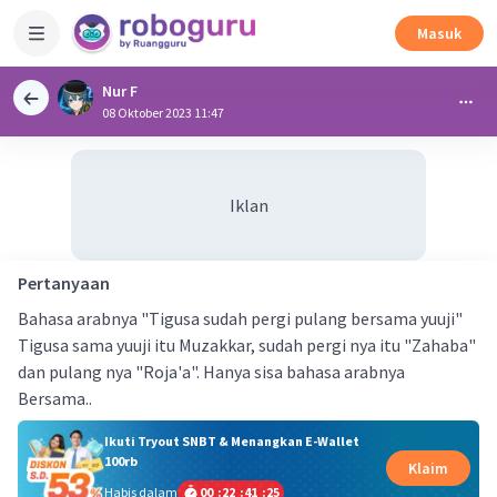
Masuk
Nur F
08 Oktober 2023 11:47
Iklan
Pertanyaan
Bahasa arabnya "Tigusa sudah pergi pulang bersama yuuji"
Tigusa sama yuuji itu Muzakkar, sudah pergi nya itu "Zahaba"
dan pulang nya "Roja'a". Hanya sisa bahasa arabnya
Bersama..
Ikuti Tryout SNBT & Menangkan E-Wallet
100rb
Klaim
Habis dalam
00
:
22
:
41
:
25