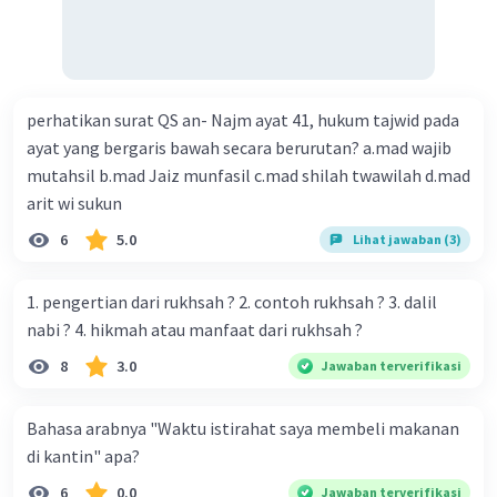
perhatikan surat QS an- Najm ayat 41, hukum tajwid pada
ayat yang bergaris bawah secara berurutan? a.mad wajib
mutahsil b.mad Jaiz munfasil c.mad shilah twawilah d.mad
arit wi sukun
6
5.0
Lihat jawaban (3)
1. pengertian dari rukhsah ? 2. contoh rukhsah ? 3. dalil
nabi ? 4. hikmah atau manfaat dari rukhsah ?
8
3.0
Jawaban terverifikasi
Bahasa arabnya "Waktu istirahat saya membeli makanan
di kantin" apa?
6
0.0
Jawaban terverifikasi