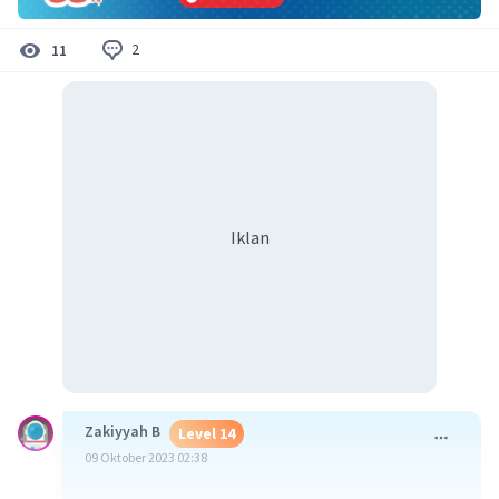
2
11
Iklan
Zakiyyah B
Level 14
09 Oktober 2023 02:38