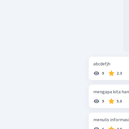
abcdefjh
9
2.3
mengapa kita har
9
5.0
menulis informasi 
6
4.0