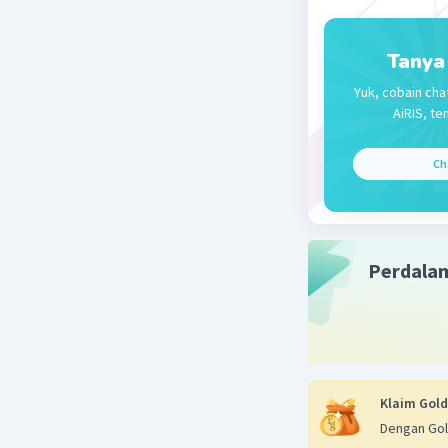
Tanya
Yuk, cobain cha
AiRIS, te
Ch
Perdala
Klaim Gold
Dengan Gol