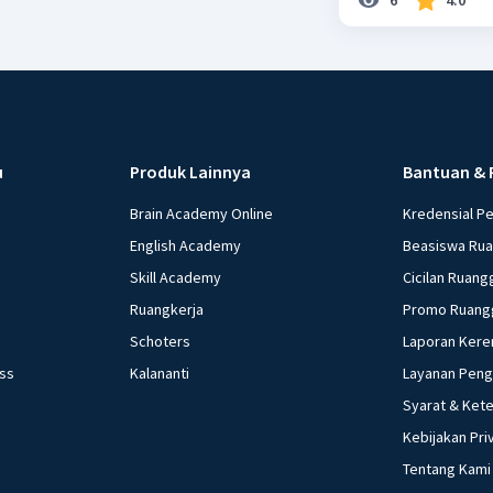
u
Produk Lainnya
Bantuan & 
Brain Academy Online
Kredensial P
English Academy
Beasiswa Ru
Skill Academy
Cicilan Ruang
Ruangkerja
Promo Ruang
Schoters
Laporan Kere
ess
Kalananti
Layanan Pen
Syarat & Ket
Kebijakan Pri
Tentang Kami