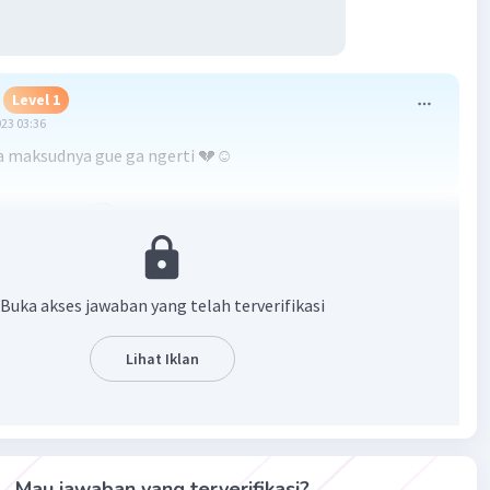
Level 1
023 03:36
a maksudnya gue ga ngerti 💔☺
·
0.0
(
0
)
Balas
ating
Level 66
Buka akses jawaban yang telah terverifikasi
023 14:41
Lihat Iklan
jelasan ayu bang😁
Iklan
·
0.0
(
0
)
Balas
ating
Mau jawaban yang terverifikasi?