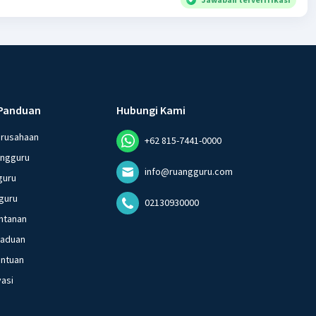
Panduan
Hubungi Kami
erusahaan
+62 815-7441-0000
angguru
info@ruangguru.com
guru
guru
02130930000
ntanan
gaduan
entuan
vasi