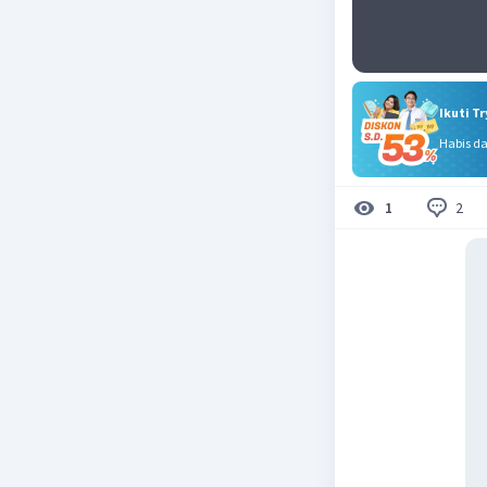
Ikuti T
Habis d
2
1