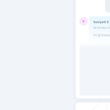
Susiyati S
08 Oktober 2
ini giman
Beri R
Marsya A
08 Oktober 2
kasih pen
Beri R