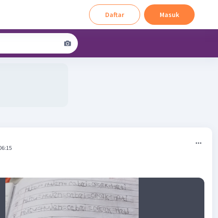
Daftar
Masuk
06:15