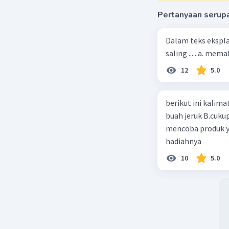
Pertanyaan serup
Dalam teks ekspla
saling ... . a. m
12
5.0
berikut ini kalimat iklan ya
buah jeruk B.cuku
mencoba produk y
hadiahnya
10
5.0