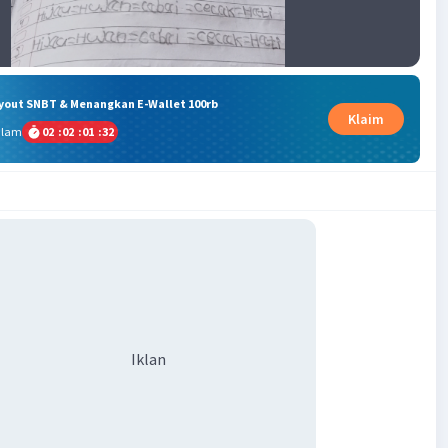
ryout SNBT & Menangkan E-Wallet 100rb
Klaim
alam
02
:
02
:
01
:
32
Iklan