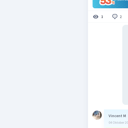
2
1
Vincent M
04 Oktober 2