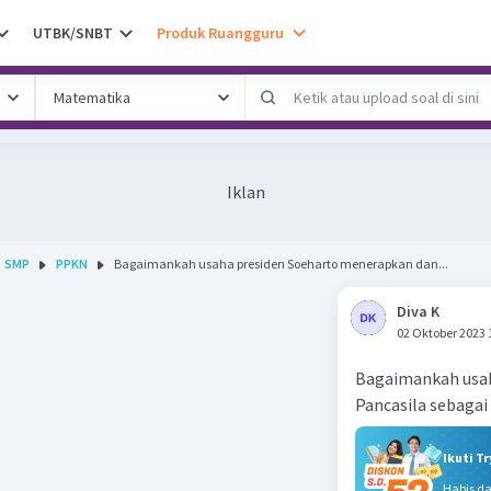
UTBK/SNBT
Produk Ruangguru
Iklan
SMP
PPKN
Bagaimankah usaha presiden Soeharto menerapkan dan...
Diva K
02 Oktober 2023 
Bagaimankah usa
Pancasila sebagai
Ikuti T
Habis d