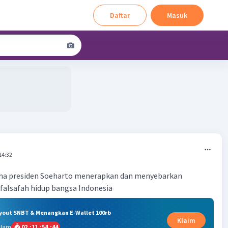
Daftar
Masuk
14:32
ha presiden Soeharto menerapkan dan menyebarkan
 falsafah hidup bangsa Indonesia
ryout SNBT & Menangkan E-Wallet 100rb
Klaim
alam
02
:
11
:
54
:
44