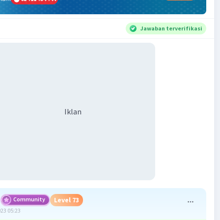
Jawaban terverifikasi
Iklan
Community
Level 73
023 05:23