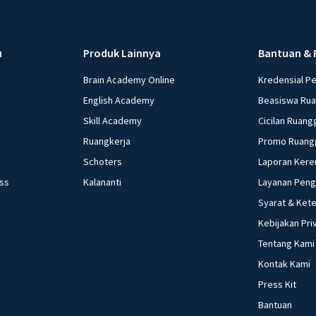
nilai-nila
Media Ma
massa dan
u
Produk Lainnya
Bantuan & 
kepada mas
Brain Academy Online
Kredensial P
dikendali
Pancasila
English Academy
Beasiswa Ru
diadopsi 
Skill Academy
Cicilan Ruang
massal.
Ruangkerja
Promo Ruang
Organisa
Schoters
Laporan Kere
mendukung
ess
Kalananti
Layanan Pen
dan Baris
kesadaran
Syarat & Ket
Organisas
Kebijakan Pri
pembawa ni
Tentang Kami
Penegak
Kontak Kami
penegakan
Press Kit
Tindakan 
dianggap 
Bantuan