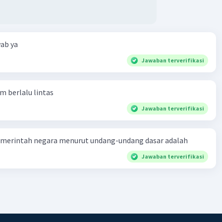
·
0.0
(
0
)
Balas
ating
Community
Level 89
ab ya
 09:37
Jawaban terverifikasi
terverifikasi
Soeharto, yang memerintah Indonesia dari tahun 1967
Iklan
am berlalu lintas
98, secara aktif mengusahakan penerapan dan penyebaran
Jawaban terverifikasi
 sebagai falsafah hidup bangsa Indonesia. Berikut adalah
langkah yang diambil oleh pemerintahannya untuk tujuan
merintah negara menurut undang-undang dasar adalah
an
: Salah satu langkah utama yang diambil adalah melalui
Jawaban terverifikasi
ndidikan. Pemerintahan Soeharto mewajibkan pengajaran
 di semua tingkatan pendidikan, mulai dari sekolah dasar
rguruan tinggi. Pancasila diintegrasikan ke dalam
 nasional sebagai mata pelajaran yang harus dipelajari
p siswa. Selain itu, pelatihan tentang Pancasila juga
 kepada guru dan dosen agar mereka dapat mengajarkan