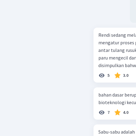
Semoga m
Beri R
Rendi sedang mela
mengatur proses 
antar tulang rusu
paru mengecil dan
disimpulkan bahwa
5
3.0
bahan dasar berup
7
4.0
Sabu-sabu adalah 