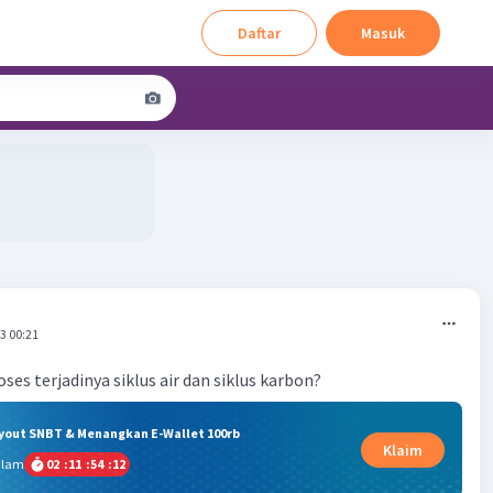
Daftar
Masuk
3 00:21
es terjadinya siklus air dan siklus karbon?
ryout SNBT & Menangkan E-Wallet 100rb
Klaim
alam
02
:
11
:
54
:
11