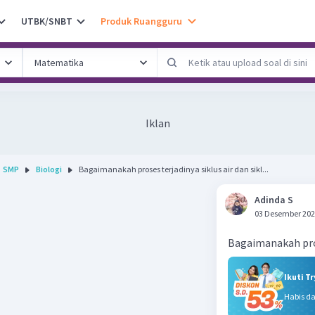
UTBK/SNBT
Produk Ruangguru
Iklan
SMP
Biologi
Bagaimanakah proses terjadinya siklus air dan sikl...
Adinda S
03 Desember 202
Bagaimanakah pros
Ikuti T
Habis d