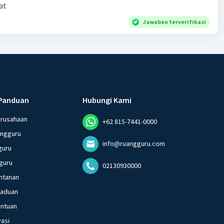
at
Jawaban terverifikasi
Panduan
Hubungi Kami
erusahaan
+62 815-7441-0000
angguru
info@ruangguru.com
guru
guru
02130930000
ntanan
gaduan
entuan
vasi