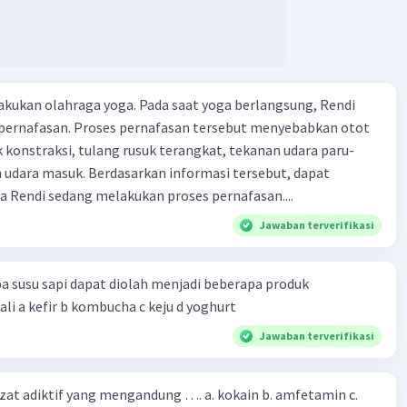
embantu ya jawabannyaa 😊😊😀🎀
·
0.0
(
0
)
Balas
ating
kukan olahraga yoga. Pada saat yoga berlangsung, Rendi
pernafasan. Proses pernafasan tersebut menyebabkan otot
k konstraksi, tulang rusuk terangkat, tekanan udara paru-
 udara masuk. Berdasarkan informasi tersebut, dapat
 Rendi sedang melakukan proses pernafasan....
Jawaban terverifikasi
a susu sapi dapat diolah menjadi beberapa produk
bioteknologi kecuali a kefir b kombucha c keju d yoghurt
Jawaban terverifikasi
zat adiktif yang mengandung …. a. kokain b. amfetamin c.