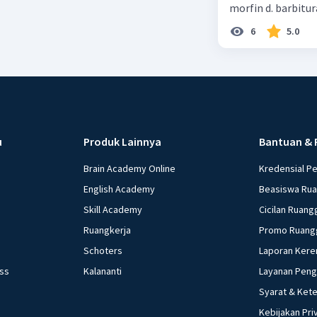
morfin d. barbitur
6
5.0
u
Produk Lainnya
Bantuan & 
Brain Academy Online
Kredensial P
English Academy
Beasiswa Ru
Skill Academy
Cicilan Ruang
Ruangkerja
Promo Ruang
Schoters
Laporan Kere
ess
Kalananti
Layanan Pen
Syarat & Ket
Kebijakan Pri