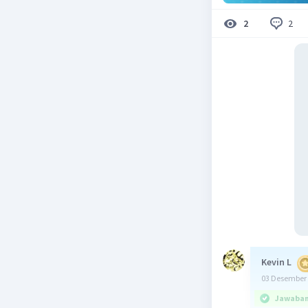
2
2
Kevin L
03 Desember 
Jawaban 