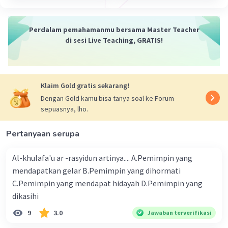
sehingga dapat mudah berkomunikasi
dengan manusia lainnya.
Perdalam pemahamanmu bersama Master Teacher
Derajat yang tinggi: Nabi Idris memiliki
di sesi Live Teaching, GRATIS!
derajat yang tinggi di sisi Allah SWT karena
kesalehannya dan kesediaan untuk
berjuang
Klaim Gold gratis sekarang!
Dengan Gold kamu bisa tanya soal ke Forum
sepuasnya, lho.
·
0.0
(
0
)
Balas
Beri Rating
Pertanyaan serupa
Al-khulafa'u ar -rasyidun artinya.... A.Pemimpin yang
mendapatkan gelar B.Pemimpin yang dihormati
C.Pemimpin yang mendapat hidayah D.Pemimpin yang
dikasihi
9
3.0
Jawaban terverifikasi
Iklan