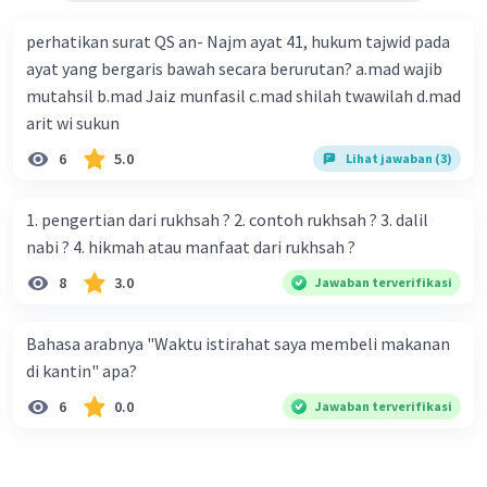
perhatikan surat QS an- Najm ayat 41, hukum tajwid pada
ayat yang bergaris bawah secara berurutan? a.mad wajib
mutahsil b.mad Jaiz munfasil c.mad shilah twawilah d.mad
arit wi sukun
6
5.0
Lihat jawaban (3)
1. pengertian dari rukhsah ? 2. contoh rukhsah ? 3. dalil
nabi ? 4. hikmah atau manfaat dari rukhsah ?
8
3.0
Jawaban terverifikasi
Bahasa arabnya "Waktu istirahat saya membeli makanan
di kantin" apa?
6
0.0
Jawaban terverifikasi