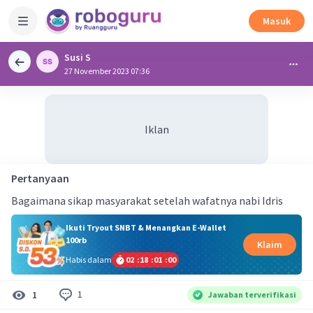
Masuk
Susi S
27 November 2023 07:36
Iklan
Pertanyaan
Bagaimana sikap masyarakat setelah wafatnya nabi Idris
Ikuti Tryout SNBT & Menangkan E-Wallet
100rb
Klaim
Habis dalam
02
:
18
:
00
:
59
1
1
Jawaban terverifikasi