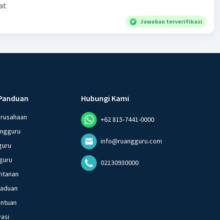
at
Jawaban terverifikasi
Panduan
Hubungi Kami
erusahaan
+62 815-7441-0000
angguru
info@ruangguru.com
guru
guru
02130930000
ntanan
gaduan
entuan
vasi