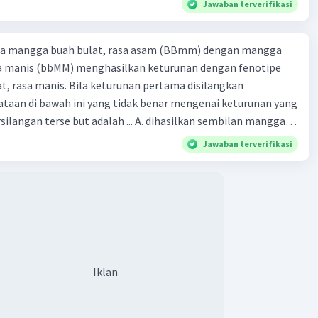
Jawaban terverifikasi
ra mangga buah bulat, rasa asam (BBmm) dengan mangga
sa manis (bbMM) menghasilkan keturunan dengan fenotipe
, rasa manis. Bila keturunan pertama disilangkan
taan di bawah ini yang tidak benar mengenai keturunan yang
rse but adalah ... A. dihasilkan sembilan mangga
jong, rasa asam C.
Jawaban terverifikasi
bulat, rasa manis D. dihasi lkan tiga mangga buah
Iklan