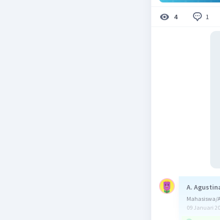
1
4
A. Agustin
Mahasiswa/A
09 Januari 2