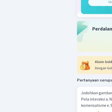
Ch
Perdala
Klaim Gold
Dengan Gol
Pertanyaan serup
Jodohkan gambar d
Pola interaksi a. 
komensalisme e. S