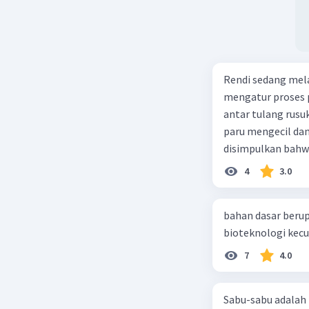
Rendi sedang mela
mengatur proses 
antar tulang rusu
paru mengecil dan
disimpulkan bahwa
4
3.0
bahan dasar berup
7
4.0
Sabu-sabu adalah 