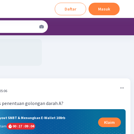
Daftar
Masuk
05:06
 penentuan golongan darah A?
ryout SNBT & Menangkan E-Wallet 100rb
Klaim
alam
00
:
17
:
09
:
04