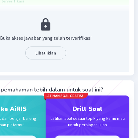
terverifikasi
ntuk soal ini adalah dikatakan bergolongan darah A
emiliki antigen atau aglutinogen A dan antibodi atau
.
Buka akses jawaban yang telah terverifikasi
em golongan darah ABO terdapat golongan darah A, B, AB
longan darah sistem ABO ini ditentukan berdasarkan
Lihat Iklan
ein yang terdapat pada sel darah merah yang disebut
lutinogen atau antigen dan antibodi atau aglutinin yang
pada plasma darah. Misalnya yaitu seseorang dikatakan
an darah A apabila memiliki antigen atau aglutinogen A
pemahaman lebih dalam untuk soal ini?
di atau aglutinin 𝞫.
LATIHAN SOAL GRATIS!
abannya adalah dikatakan bergolongan darah A apabila
 ke AiRIS
Drill Soal
antigen atau aglutinogen A dan antibodi atau aglutinin 𝞫.
t dan belajar bareng
Latihan soal sesuai topik yang kamu mau
man pintarmu!
untuk persiapan ujian
·
0.0
(
0
)
Balas
ating