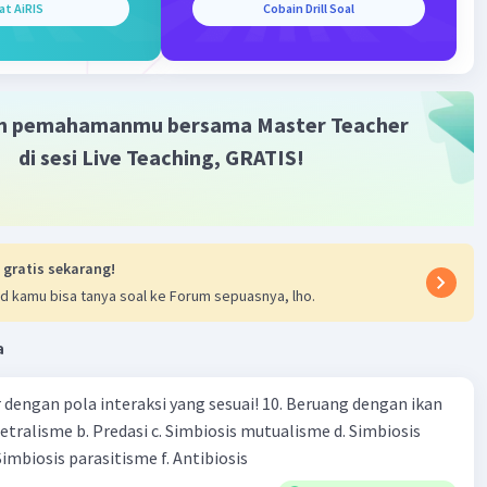
at AiRIS
Cobain Drill Soal
m pemahamanmu bersama Master Teacher
Iklan
di sesi Live Teaching, GRATIS!
 gratis sekarang!
d kamu bisa tanya soal ke Forum sepuasnya, lho.
a
engan pola interaksi yang sesuai! 10. Beruang dengan ikan
Netralisme b. Predasi c. Simbiosis mutualisme d. Simbiosis
imbiosis parasitisme f. Antibiosis