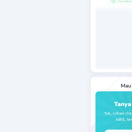
Jawaban 
Jawaban u
apabila m
aglutinin 
Pada sist
dan O. Go
glikoprot
dengan ag
terdapat 
bergolong
Mau 
dan antibo
Jadi, jaw
Tanya
memiliki 
Yuk, cobain cha
AiRIS, te
Beri R