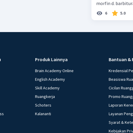
morfin d. barbitur
6
5.0
u
Produk Lainnya
Bantuan & 
Brain Academy Online
Kredensial P
English Academy
Beasiswa Ru
Skill Academy
Cicilan Ruang
Ruangkerja
Promo Ruang
Schoters
Laporan Kere
ess
Kalananti
Layanan Pen
Syarat & Ket
Kebijakan Pri