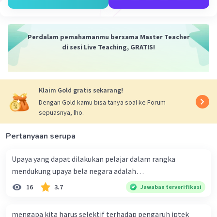
bersama menjadi hukum yang berlaku
Dalam proses ini, peran Presiden dan DPR adalah
Perdalam pemahamanmu bersama Master Teacher
saling melintasi dan mempercaya pada satu
di sesi Live Teaching, GRATIS!
sama lain untuk menghasilkan undang-undang
yang bersifat dan seimbang.
·
5.0
(
1
)
Balas
Beri Rating
Klaim Gold gratis sekarang!
Dengan Gold kamu bisa tanya soal ke Forum
sepuasnya, lho.
Pertanyaan serupa
Upaya yang dapat dilakukan pelajar dalam rangka
Iklan
mendukung upaya bela negara adalah…
16
3.7
Jawaban terverifikasi
mengapa kita harus selektif terhadap pengaruh iptek