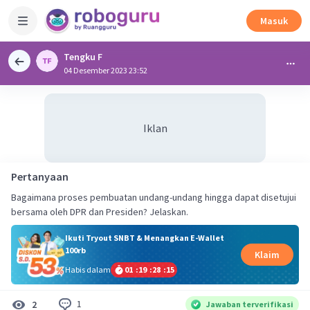
Masuk
Tengku F
04 Desember 2023 23:52
Iklan
Pertanyaan
Bagaimana proses pembuatan undang-undang hingga dapat disetujui
bersama oleh DPR dan Presiden? Jelaskan.
Ikuti Tryout SNBT & Menangkan E-Wallet
100rb
Klaim
Habis dalam
01
:
19
:
28
:
15
1
2
Jawaban terverifikasi