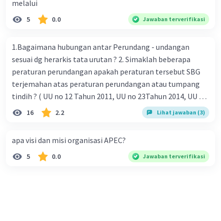
melalui
5
0.0
Jawaban terverifikasi
1.Bagaimana hubungan antar Perundang - undangan
sesuai dg herarkis tata urutan ? 2. Simaklah beberapa
peraturan perundangan apakah peraturan tersebut SBG
terjemahan atas peraturan perundangan atau tumpang
tindih ? ( UU no 12 Tahun 2011, UU no 23Tahun 2014, UU No
25 Tahun 2004 ) 3 . Tuliskan peraturan perundangan yg di
16
2.2
Lihat jawaban (3)
undangkan atas perintah TAP MPR NO I / MPR/ 2003
4.sebutkan produk UU atas perintah UUD NRI Tahun 1945 (
apa visi dan misi organisasi APEC?
pasal18, pasal 22, pasal 23, Pasal 26 , Pasal 27,pasal ,pasal
5
0.0
Jawaban terverifikasi
28, pasal 29, pasal 30 ,pasal 31 dan pasal 33 )