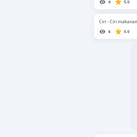
8
5.0
Ciri - Ciri makana
6
5.0