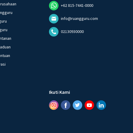
erusahaan
+62 815-7441-0000
angguru
info@ruangguru.com
guru
guru
02130930000
ntanan
gaduan
entuan
vasi
Ikuti Kami