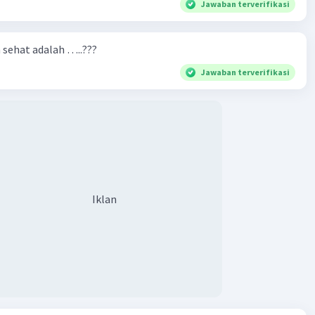
Jawaban terverifikasi
n sehat adalah …..???
Jawaban terverifikasi
Iklan