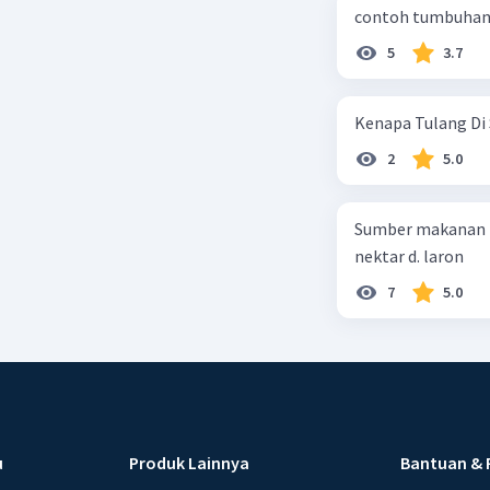
contoh tumbuhan 
5
3.7
Kenapa Tulang Di 
2
5.0
Sumber makanan kupu-kupu dewa
nektar d. laron
7
5.0
u
Produk Lainnya
Bantuan & 