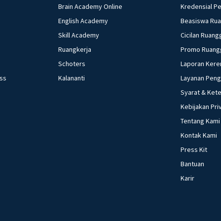
Brain Academy Online
Kredensial P
English Academy
Beasiswa Ru
Skill Academy
Cicilan Ruang
Ruangkerja
Promo Ruang
Schoters
Laporan Kere
ess
Kalananti
Layanan Pen
Syarat & Ket
Kebijakan Pri
Tentang Kami
Kontak Kami
Press Kit
Bantuan
Karir