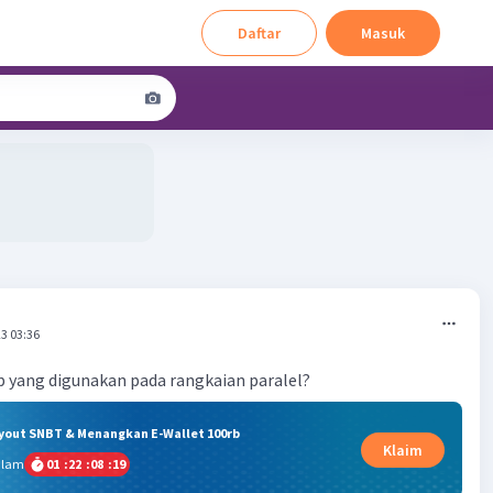
Daftar
Masuk
3 03:36
 yang digunakan pada rangkaian paralel?
ryout SNBT & Menangkan E-Wallet 100rb
Klaim
alam
01
:
22
:
08
:
19