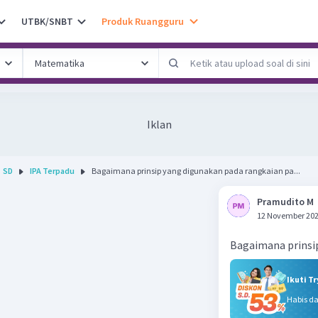
UTBK/SNBT
Produk Ruangguru
Iklan
SD
IPA Terpadu
Bagaimana prinsip yang digunakan pada rangkaian pa...
Pramudito M
12 November 202
Bagaimana prinsip
Ikuti T
Habis d