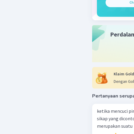
Ch
Rangkaian
beberapa
Arus yang
rangkaian
lebih baik
Perdala
Beri R
Klaim Gold
Dengan Gol
Pertanyaan serup
ketika mencuci pi
sikap yang dicon
merupakan suatu