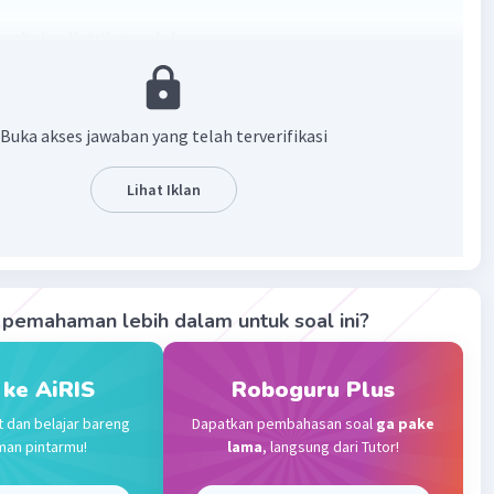
angkaian listrik paralel
 paralel adalah rangkaian listrik yang dibentuk oleh
 komponen dan dihubungkan dalam beberapa cabang. Arus
rima tiap cabang, lebih besar dibanding arus dalam
Buka akses jawaban yang telah terverifikasi
 seri. Sehingga komponen penyusunnya mendapat arus
. Contoh rangkaian paralel adalah lampu lalu lintas.
Lihat Iklan
·
0.0
(
0
)
Balas
ating
Level 33
pemahaman lebih dalam untuk soal ini?
2023 09:50
 ke AiRIS
Roboguru Plus
Iklan
t dan belajar bareng
Dapatkan pembahasan soal
ga pake
man pintarmu!
lama
, langsung dari Tutor!
angkaian listrik paralel