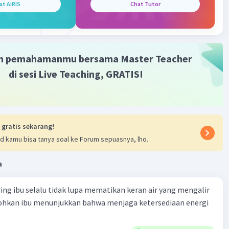
at AiRIS
Chat Tutor
 paralel adalah
rangkaian listrik yang dibentuk oleh
 komponen dan dihubungkan dalam beberapa cabang.
 diterima tiap cabang, lebih besar dibanding arus dalam
 seri
. Sehingga komponen penyusunnya mendapat arus
. Contoh rangkaian paralel adalah lampu lalu lintas.
m pemahamanmu bersama Master Teacher
di sesi Live Teaching, GRATIS!
·
0.0
(
0
)
Balas
ating
 gratis sekarang!
d kamu bisa tanya soal ke Forum sepuasnya, lho.
a
ring ibu selalu tidak lupa mematikan keran air yang mengalir
tohkan ibu menunjukkan bahwa menjaga ketersediaan energi