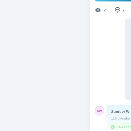
2
2
Sumber W
12 November 
Jawaban 