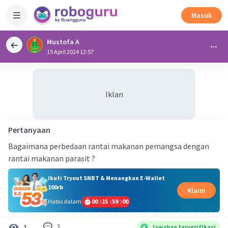
Masuk
Mustofa A
15 April 2024 12:57
Iklan
Pertanyaan
Bagaimana perbedaan rantai makanan pemangsa dengan
rantai makanan parasit ?
Ikuti Tryout SNBT & Menangkan E-Wallet
100rb
Klaim
Habis dalam
00
:
15
:
59
:
00
2
1
Jawaban terverifikasi