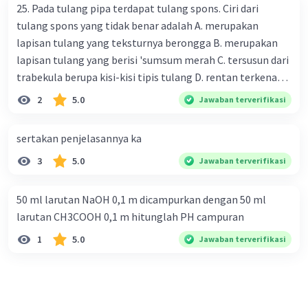
25. Pada tulang pipa terdapat tulang spons. Ciri dari
tulang spons yang tidak benar adalah A. merupakan
Organisme dalam rantai makanan ini
lapisan tulang yang teksturnya berongga B. merupakan
melibatkan parasit dan inangnya.
lapisan tulang yang berisi 'sumsum merah C. tersusun dari
Parasit adalah organisme yang hidup pada
trabekula berupa kisi-kisi tipis tulang D. rentan terkena
atau di dalam organisme inangnya dan
dampak osteoporosis setelah menopause E. mengandung
mendapatkan nutrisi dari inang tersebut
2
5.0
Jawaban terverifikasi
banyak kalsium fosfat dan kalsium karbonat
tanpa membunuhnya secara langsung.
Contoh parasit meliputi cacing usus yang
sertakan penjelasannya ka
hidup di dalam tubuh manusia atau hewan
lainnya.
3
5.0
Jawaban terverifikasi
Inang adalah organisme tempat parasit
hidup dan mengambil nutrisi. Inang dapat
50 ml larutan NaOH 0,1 m dicampurkan dengan 50 ml
menjadi bagian dari rantai makanan lain
larutan CH3COOH 0,1 m hitunglah PH campuran
atau tidak berada di dalam rantai makanan
1
5.0
Jawaban terverifikasi
apapun.
Energinya mengalir dari inang ke parasit,
tetapi parasit juga dapat menjadi mangsa
bagi organisme lain dalam rantai makanan