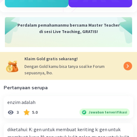
sebagai parasit. Rantai makanan ini terjadi karena ada
organisme yg dirugikan
Contohnya cacing pita pada tubuh manusia, pohon
Perdalam pemahamanmu bersama Master Teacher
besar - benalu , manusia - kutu
di sesi Live Teaching, GRATIS!
·
0.0
(
0
)
Balas
Beri Rating
Klaim Gold gratis sekarang!
Nanda R
Community
Level 89
Dengan Gold kamu bisa tanya soal ke Forum
26 April 2024 03:18
sepuasnya, lho.
Jawaban terverifikasi
Pertanyaan serupa
Perbedaan antara rantai makanan pemangsa
Iklan
dan rantai makanan parasit terletak pada
enzim adalah
hubungan antara organisme yang terlibat dalam
3
5.0
Jawaban terverifikasi
rantai makanan tersebut:
Rantai Makanan Pemangsa:
diketahui: K: gen untuk membuat keriting k: gen untuk
Organisme dalam rantai makanan ini