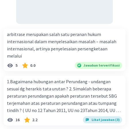
arbitrase merupakan salah satu peranan hukum
internasional dalam menyelesaikan masalah – masalah
Iklan
internasional, artinya penyelesaian persengketaan
melalui
5
0.0
Jawaban terverifikasi
1.Bagaimana hubungan antar Perundang - undangan
sesuai dg herarkis tata urutan ? 2. Simaklah beberapa
peraturan perundangan apakah peraturan tersebut SBG
terjemahan atas peraturan perundangan atau tumpang
tindih ? ( UU no 12 Tahun 2011, UU no 23Tahun 2014, UU No
25 Tahun 2004 ) 3 . Tuliskan peraturan perundangan yg di
16
2.2
Lihat jawaban (3)
undangkan atas perintah TAP MPR NO I / MPR/ 2003