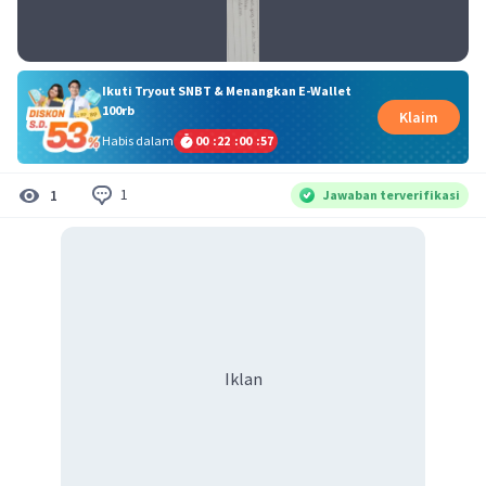
Ikuti Tryout SNBT & Menangkan E-Wallet
100rb
Klaim
Habis dalam
00
:
22
:
00
:
57
1
1
Jawaban terverifikasi
Iklan