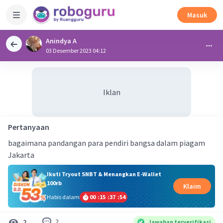
Masuk
Anindya A
03 Desember 2023 04:12
Iklan
Pertanyaan
bagaimana pandangan para pendiri bangsa dalam piagam
Jakarta
Ikuti Tryout SNBT & Menangkan E-Wallet
100rb
Klaim
Habis dalam
00
:
15
:
37
:
54
2
2
Jawaban terverifikasi