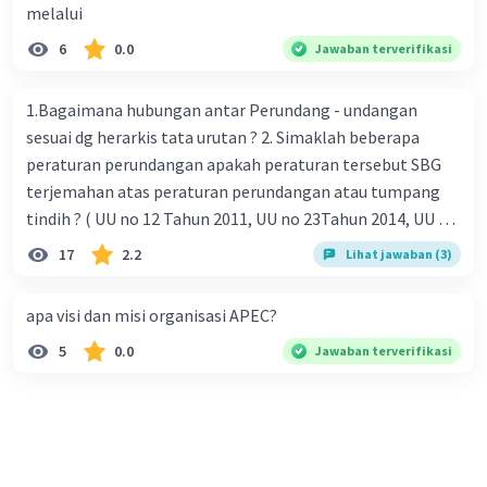
melalui
6
0.0
Jawaban terverifikasi
1.Bagaimana hubungan antar Perundang - undangan
sesuai dg herarkis tata urutan ? 2. Simaklah beberapa
peraturan perundangan apakah peraturan tersebut SBG
terjemahan atas peraturan perundangan atau tumpang
tindih ? ( UU no 12 Tahun 2011, UU no 23Tahun 2014, UU No
25 Tahun 2004 ) 3 . Tuliskan peraturan perundangan yg di
17
2.2
Lihat jawaban (3)
undangkan atas perintah TAP MPR NO I / MPR/ 2003
4.sebutkan produk UU atas perintah UUD NRI Tahun 1945 (
apa visi dan misi organisasi APEC?
pasal18, pasal 22, pasal 23, Pasal 26 , Pasal 27,pasal ,pasal
5
0.0
Jawaban terverifikasi
28, pasal 29, pasal 30 ,pasal 31 dan pasal 33 )