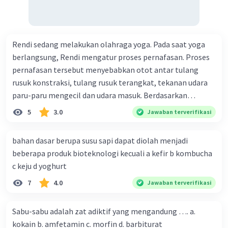
risiko obesitas, yang merupakan faktor risiko
penyakit kardiovaskular.
Olahraga Teratur
: Olahraga adalah salah satu
Rendi sedang melakukan olahraga yoga. Pada saat yoga
cara terbaik untuk mempertahankan peredaran
berlangsung, Rendi mengatur proses pernafasan. Proses
darah yang sehat, karena itu membantu
pernafasan tersebut menyebabkan otot antar tulang
meningkatkan sirkulasi darah, menjaga
elastisitas pembuluh darah, dan meningkatkan
rusuk konstraksi, tulang rusuk terangkat, tekanan udara
kesehatan jantung.
paru-paru mengecil dan udara masuk. Berdasarkan
Pola makan yang sehat dan gaya hidup yang
informasi tersebut, dapat disimpulkan bahwa Rendi
5
3.0
Jawaban terverifikasi
seimbang adalah kunci untuk mempertahankan
sedang melakukan proses pernafasan....
peredaran darah yang sehat dan mengurangi
bahan dasar berupa susu sapi dapat diolah menjadi
risiko penyakit kardiovaskular. Konsultasikan
beberapa produk bioteknologi kecuali a kefir b kombucha
dengan dokter atau ahli gizi untuk mendapatkan
c keju d yoghurt
panduan yang sesuai dengan kebutuhan Anda.
7
4.0
Jawaban terverifikasi
Sabu-sabu adalah zat adiktif yang mengandung …. a.
·
0.0
(
0
)
Balas
Beri Rating
kokain b. amfetamin c. morfin d. barbiturat