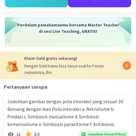
ditemukan dalam minyak zaitun, alpukat, dan
ikan berlemak, dapat membantu meningkatkan
kolesterol HDL ("kolesterol baik") dan menjaga
elastisitas pembuluh darah.
Perdalam pemahamanmu bersama Master Teacher
Mengurangi Asupan Garam
: Konsumsi garam
di sesi Live Teaching, GRATIS!
yang berlebihan dapat meningkatkan tekanan
darah, yang dapat menyebabkan hipertensi dan
meningkatkan risiko penyakit jantung.
Klaim Gold gratis sekarang!
Mengurangi asupan garam adalah langkah
penting untuk menjaga peredaran darah yang
Dengan Gold kamu bisa tanya soal ke Forum
sepuasnya, lho.
sehat.
Mengonsumsi Serat
: Makan makanan yang
Pertanyaan serupa
tinggi serat, seperti buah-buahan, sayuran, biji-
bijian utuh, dan kacang-kacangan, dapat
Jodohkan gambar dengan pola interaksi yang sesuai! 10.
membantu menjaga berat badan yang sehat,
Beruang dengan ikan Pola interaksi a. Netralisme b.
mengontrol kadar gula darah, dan menurunkan
Predasi c. Simbiosis mutualisme d. Simbiosis
risiko penyakit kardiovaskular.
komensalisme e. Simbiosis parasitisme f. Antibiosis
Menghindari Gula Tambahkan
: Gula tambahan
dalam makanan dan minuman dapat
11
3.5
Jawaban terverifikasi