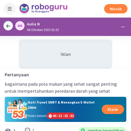
Masuk
Aulia N
06 Oktober 2023 02:32
Iklan
Pertanyaan
bagaimana pada pola makan yang sehat sangat penting
untuk mempertahankan peredaran darah yang sehat
Ikuti Tryout SNBT & Menangkan E-Wallet
100rb
Klaim
Habis dalam
00
:
11
:
15
:
31
1
1
Jawaban terverifikasi